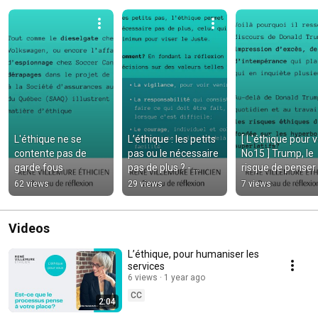
L'éthique ne se 
L’éthique : les petits 
[ L'éthique pour v
contente pas de 
pas ou le nécessaire 
No15 ] Trump, le 
garde fous
pas de plus ? - 
risque de penser 
L'éthique  pour nous 
hyperboles
62 views
29 views
7 views
No16
Videos
L’éthique, pour humaniser les
services
6 views
1 year ago
CC
2:04