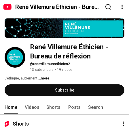
René Villemure Éthicien - Bureau
de réflexion
René Villemure Éthicien - 
Bureau de réflexion
@renevillemureethicien2
13 subscribers
•
19 videos
L’éthique, autrement 
...more
Subscribe
Home
Videos
Shorts
Posts
Search
Shorts