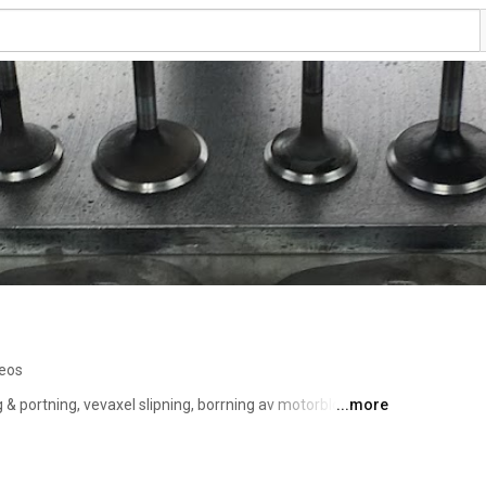
deos
& portning, vevaxel slipning, borrning av motorblock, 
...more
håller på att ställa upp en bromsbänk 