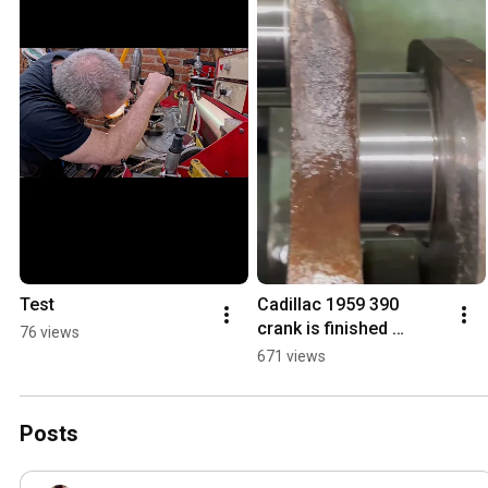
Test
Cadillac 1959 390 
crank is finished 
76 views
grinding, chamfering 
671 views
of the oli channels 
remains
Posts