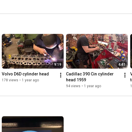
9:19
4:41
Volvo D6D cylinder head
Cadillac 390 Cin cylinder 
head 1959
178 views
•
1 year ago
94 views
•
1 year ago