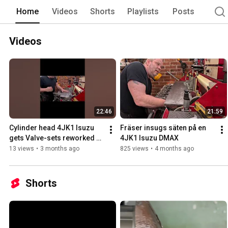
Home
Videos
Shorts
Playlists
Posts
Videos
22:46
21:59
Cylinder head 4JK1 Isuzu 
Fräser insugs säten på en 
gets Valve-sets reworked 
4JK1 Isuzu DMAX 
with Mira centronic 
13 views
•
3 months ago
825 views
•
4 months ago
Shorts