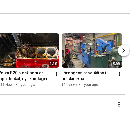
1:18
0:55
Volvo B20 block som är 
Lördagens produktion i 
topp deckat, nya kamlager 
maskinerna
och honat
156 views
•
1 year ago
164 views
•
1 year ago