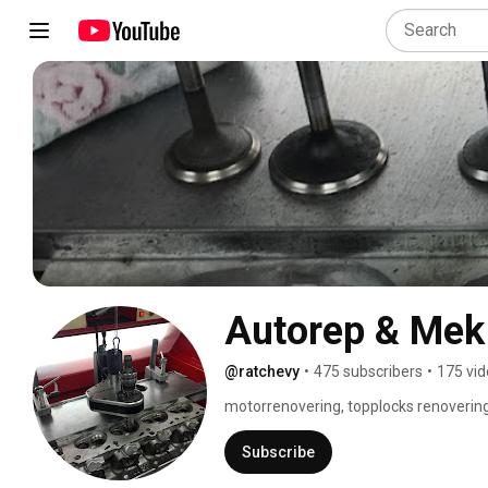
Autorep & Mek
@ratchevy
•
475 subscribers
•
175 vi
motorrenovering, topplocks renovering 
motor bromsning inom en snar framtid 
Subscribe