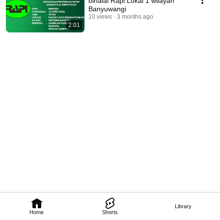
bihalal Rapi Lokal 1 wilayah
Banyuwangi
10 views
3 months ago
2:01
Library
Home
Shorts