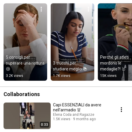
5 consigli per 
Perché gli atleti 
superare una rottura 
3 trucchi per 
mordono le 
😢
studiare meglio 📚
medaglie?! 🥇
3.2K views
1.7K views
15K views
Collaborations
Capi ESSENZIALI da avere
nell’armadio 👗
Elena Coda and Ragazze
1.5K views
9 months ago
0:33