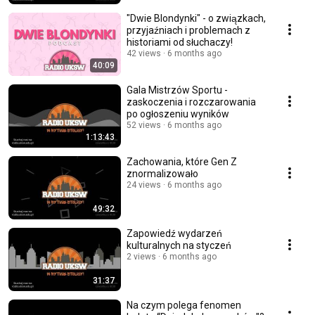
"Dwie Blondynki" - o związkach,
przyjaźniach i problemach z
historiami od słuchaczy!
42 views
6 months ago
40:09
Gala Mistrzów Sportu -
zaskoczenia i rozczarowania
po ogłoszeniu wyników
52 views
6 months ago
1:13:43
Zachowania, które Gen Z
znormalizowało
24 views
6 months ago
49:32
Zapowiedź wydarzeń
kulturalnych na styczeń
2 views
6 months ago
31:37
Na czym polega fenomen