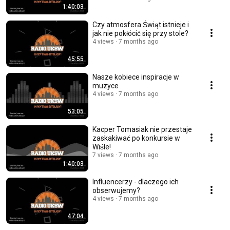
1:40:03
Czy atmosfera Świąt istnieje i
jak nie pokłócić się przy stole?
4 views
7 months ago
45:55
Nasze kobiece inspiracje w
muzyce
4 views
7 months ago
53:05
Kacper Tomasiak nie przestaje
zaskakiwać po konkursie w
Wiśle!
7 views
7 months ago
1:40:03
Influencerzy - dlaczego ich
obserwujemy?
4 views
7 months ago
47:04