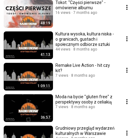
Tokot: "Części pierwsze" -
omówienie albumu
16 views
7 months ago
48:19
Kultura wysoka, kultura niska -
o granicach, gustach i
społecznym odbiorze sztuki
44 views
8 months ago
41:13
Remake Live Action - hit czy
kit?
7 views
8 months ago
1:09:11
Moda na bycie "gluten free" z
perspektywy osoby z celiakią
7 views
8 months ago
36:57
Grudniowy przegląd wydarzeń
kulturalnych w Warszawie