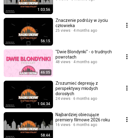
1:03:56
Znaczenie podróży w życiu
człowieka
25 views
4 months ago
56:15
"Dwie Blondynki" - o trudnych
powrotach
48 views
4 months ago
46:05
Zrozumieć depresję z
perspektywy młodych
dorosłych
24 views
6 months ago
1:04:34
Najbardziej obiecujące
premiery filmowe 2026 roku
16 views
6 months ago
58:44