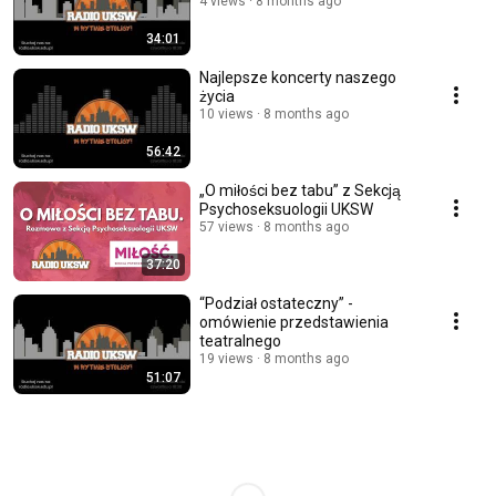
4 views
8 months ago
34:01
Najlepsze koncerty naszego
życia
10 views
8 months ago
56:42
„O miłości bez tabu” z Sekcją
Psychoseksuologii UKSW
57 views
8 months ago
37:20
“Podział ostateczny” -
omówienie przedstawienia
teatralnego
19 views
8 months ago
51:07