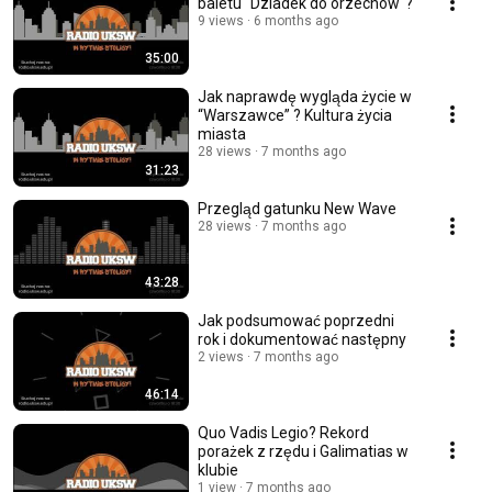
baletu “Dziadek do orzechów"?
9 views
6 months ago
35:00
Jak naprawdę wygląda życie w
“Warszawce” ? Kultura życia
miasta
28 views
7 months ago
31:23
Przegląd gatunku New Wave
28 views
7 months ago
43:28
Jak podsumować poprzedni
rok i dokumentować następny
2 views
7 months ago
46:14
Quo Vadis Legio? Rekord
porażek z rzędu i Galimatias w
klubie
1 view
7 months ago