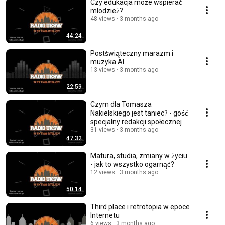
Czy edukacja może wspierać
młodzież?
48 views
3 months ago
44:24
Postświąteczny marazm i
muzyka AI
13 views
3 months ago
22:59
Czym dla Tomasza
Nakielskiego jest taniec? - gość
specjalny redakcji społecznej
31 views
3 months ago
47:32
Matura, studia, zmiany w życiu
- jak to wszystko ogarnąć?
12 views
3 months ago
50:14
Third place i retrotopia w epoce
Internetu
6 views
3 months ago