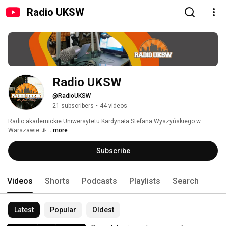
Radio UKSW
Radio UKSW
@RadioUKSW
21 subscribers
•
44 videos
Radio akademickie Uniwersytetu Kardynała Stefana Wyszyńskiego w 
Warszawie 📡 
...more
Subscribe
Videos
Shorts
Podcasts
Playlists
Search
Latest
Popular
Oldest