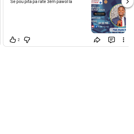
Se pou pita pa rate 3èm pawol la
2