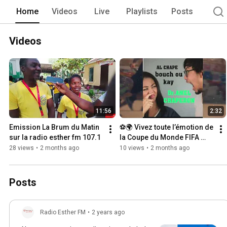
Home
Videos
Live
Playlists
Posts
Videos
11:56
2:32
Emission La Brum du Matin 
⚽🌍 Vivez toute l’émotion de 
sur la radio esther fm 107.1
la Coupe du Monde FIFA 
2026 sur Radio Esther FM ! 
28 views
•
2 months ago
10 views
•
2 months ago
🌍⚽
Posts
Radio Esther FM
•
2 years ago