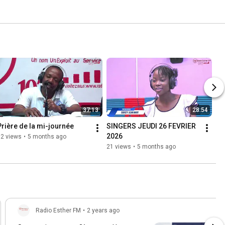
37:13
28:54
Prière de la mi-journée
SINGERS JEUDI 26 FEVRIER  
2026
12 views
•
5 months ago
21 views
•
5 months ago
Radio Esther FM
•
2 years ago