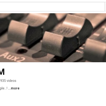
FM
935 videos
e...! 
...more