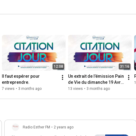
12:08
31:16
Il faut espérer pour 
Un extrait de l’émission Pain 
entreprendre.
de Vie du dimanche 19 Avril 
2026
7 views
•
3 months ago
13 views
•
3 months ago
Radio Esther FM
•
2 years ago