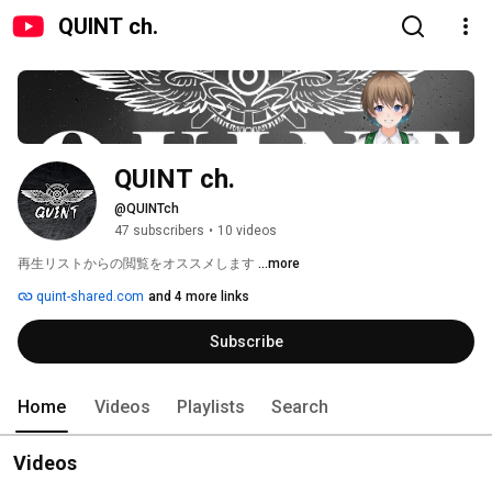
QUINT ch.
QUINT ch.
@QUINTch
47 subscribers
•
10 videos
再生リストからの閲覧をオススメします 
...more
quint-shared.com
and 4 more links
Subscribe
Home
Videos
Playlists
Search
Videos