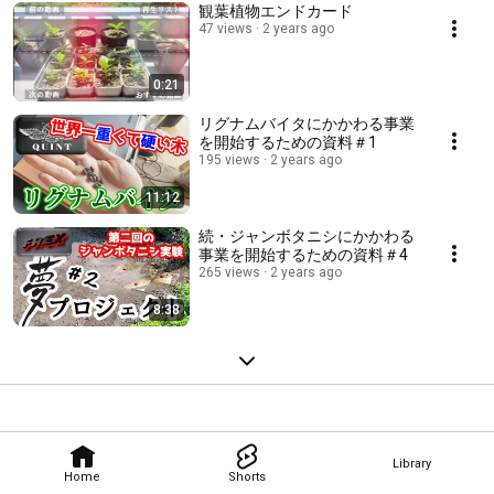
観葉植物エンドカード
47 views
2 years ago
0:21
リグナムバイタにかかわる事業
を開始するための資料＃1
195 views
2 years ago
11:12
続・ジャンボタニシにかかわる
事業を開始するための資料＃4
265 views
2 years ago
8:38
Library
Home
Shorts