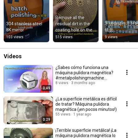
Remove all the 
304 stainless steel 
residual dirt in the 
不锈钢铸件毛坯
8K mirror
coating hole on the 
镜面
surface of high-
103 views
515 views
9 views
temperature 
welding spot
Videos
¿Sabes cómo funciona una
máquina pulidora magnética?
#metalpolishingmachine
#metalsurfacetreatment
8 views
3 months ago
0:49
¿La superficie metálica es difícil
de tratar? Máquina pulidora
magnética (¡en pocos minutos!)
55 views
1 year ago
0:29
¡Terrible superficie metálica! ¡La
máquina pulidora magnética lo