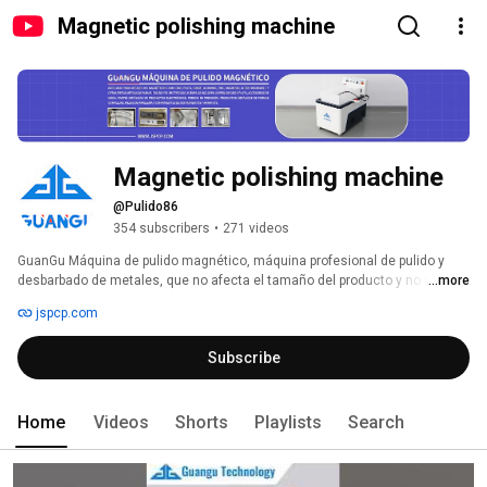
Magnetic polishing machine
Magnetic polishing machine
@Pulido86
354 subscribers
•
271 videos
GuanGu Máquina de pulido magnético, máquina profesional de pulido y 
desbarbado de metales, que no afecta el tamaño del producto y no daña la 
...more
superficie del producto. Puede reemplazar la electrolisis y la voladura de 
jspcp.com
arena. 
Subscribe
Home
Videos
Shorts
Playlists
Search