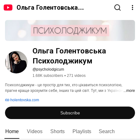
Ольга Голентовська
Психолоджикум
Ольга Голентовська 
Психолоджикум
@psycholodgicum
1.68K subscribers
•
271 videos
Психолоджикум - це простір для тих, хто цікавиться психологією, 
прагне краще зрозуміти себе, інших та цей світ. Тут, ми з Україною в 
...more
серці, вчимося турбуватися про психічне здоров'я, розвиваємо вміння 
holentovska.com
керувати якістю свого життя, творимо гармонійні й теплі взаємини. 
Subscribe
Home
Videos
Shorts
Playlists
Search