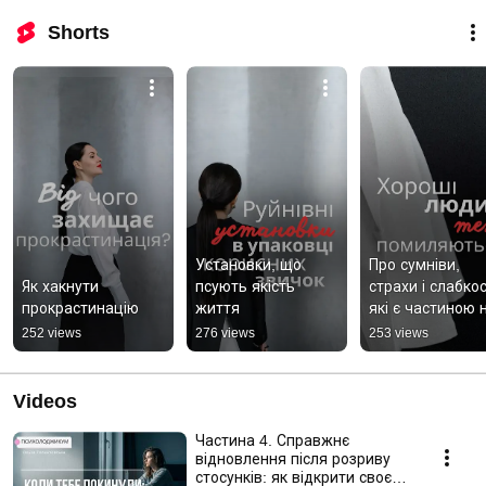
Shorts
Установки, що 
Про сумніви, 
Як хакнути 
псують якість 
страхи і слабкост
прокрастинацію
життя
які є частиною 
252 views
276 views
253 views
Videos
Частина 4. Справжнє
відновлення після розриву
стосунків: як відкрити своє