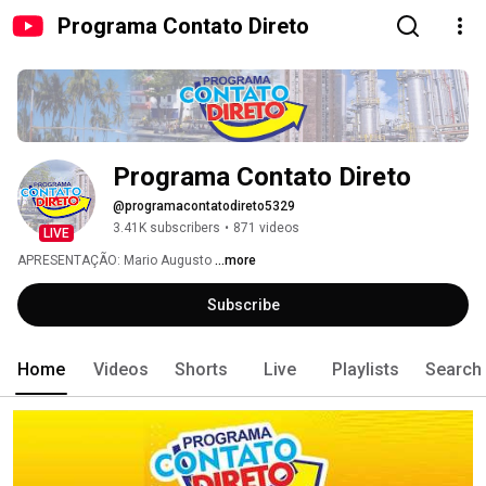
Programa Contato Direto
Programa Contato Direto
@programacontatodireto5329
3.41K subscribers
•
871 videos
LIVE
APRESENTAÇÃO: Mario Augusto 
...more
Subscribe
Home
Videos
Shorts
Live
Playlists
Search