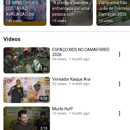
EX-MINISTRO RUI 
“A principal barreira 
Campanha São 
COSTA FAZ 
enfrentada por uma 
João de Prêmios 
AVALIAÇÃO DO 
pessoa com 
Camaçari 2026
CENÁRIO POLÍTICO 
deficiência  é  a falta 
749 views
19 views
34 views
DA PRÉ-CAMPANHA 
de acessibilidade.”
NA BAHIA
Videos
ESPAÇO KIDS NO CAMAFORRÓ
2026
54 views
1 month ago
2:22
Vereador Kaique Ara
32 views
1 month ago
5:10
Murilo Huff
10 views
1 month ago
2:15