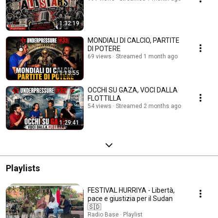
1:32:19
MONDIALI DI CALCIO, PARTITE
DI POTERE
69 views
Streamed 1 month ago
1:13:55
OCCHI SU GAZA, VOCI DALLA
FLOTTILLA
54 views
Streamed 2 months ago
1:29:41
Playlists
FESTIVAL HURRIYA - Libertà,
pace e giustizia per il Sudan
🇸🇩
Radio Base · Playlist