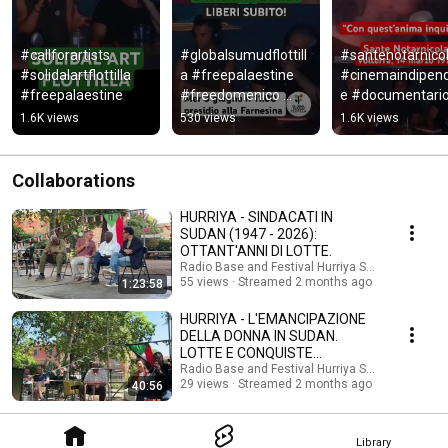
#callforartists 
#globalsumudflottill
#santenotarnicol
#solidalartflottilla 
a #freepalaestine 
#cinemaindipen
#freepalaestine
#freedomenico 
e #documentari
#freedina
1.6K views
530 views
1.6K views
Collaborations
HURRIYA - SINDACATI IN
SUDAN (1947 - 2026):
OTTANT'ANNI DI LOTTE.
Radio Base and Festival Hurriya Sudan
55 views
Streamed 2 months ago
1:23:58
HURRIYA - L'EMANCIPAZIONE
DELLA DONNA IN SUDAN.
LOTTE E CONQUISTE
DELL'UNIONE DELLE DONNE
Radio Base and Festival Hurriya Sudan
29 views
Streamed 2 months ago
40:56
SUDANESI.
Library