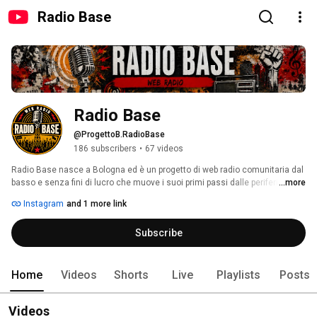
Radio Base
Radio Base
@ProgettoB.RadioBase
186 subscribers
•
67 videos
Radio Base nasce a Bologna ed è un progetto di web radio comunitaria dal 
basso e senza fini di lucro che muove i suoi primi passi dalle periferie della 
...more
nostra città. 
Instagram
and 1 more link
Subscribe
Home
Videos
Shorts
Live
Playlists
Posts
Videos