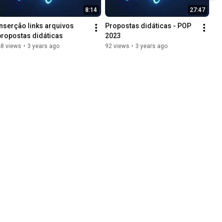
8:14
27:47
Inserção links arquivos 
Propostas didáticas - POP 
propostas didáticas
2023
48 views
•
3 years ago
92 views
•
3 years ago