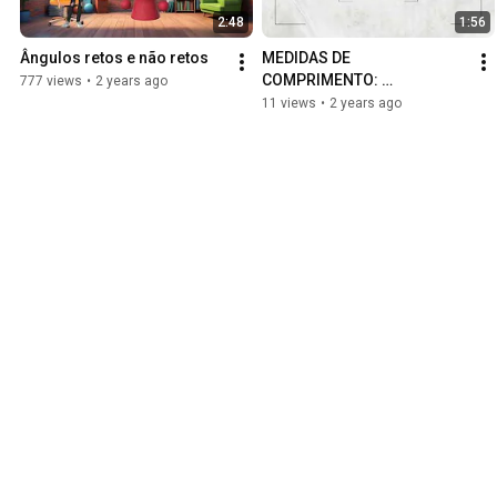
2:48
1:56
Ângulos retos e não retos
MEDIDAS DE 
COMPRIMENTO: 
777 views
•
2 years ago
CENTÍMETRO, METRO E 
11 views
•
2 years ago
QUILÔMETRO