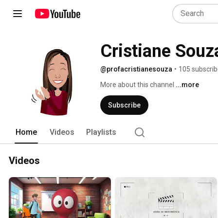
Cristiane Souz
@profacristianesouza
•
105 subscrib
More about this channel
...more
Subscribe
Home
Videos
Playlists
Videos