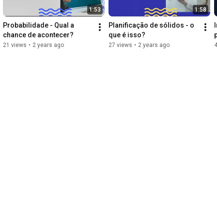
1:53
1:58
Probabilidade - Qual a 
Planificação de sólidos - o 
chance de acontecer?
que é isso?
21 views
•
2 years ago
27 views
•
2 years ago