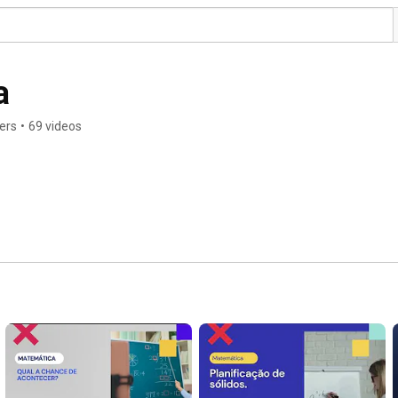
a
ers
•
69 videos