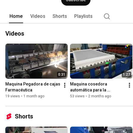
Home
Videos
Shorts
Playlists
Videos
0:31
1:27
Maquina Pegadora de cajas 
Maquina cosedora 
Farmacéutica
automática para la 
fabricación de cuadernos y 
19 views
•
1 month ago
53 views
•
2 months ago
libros
Shorts