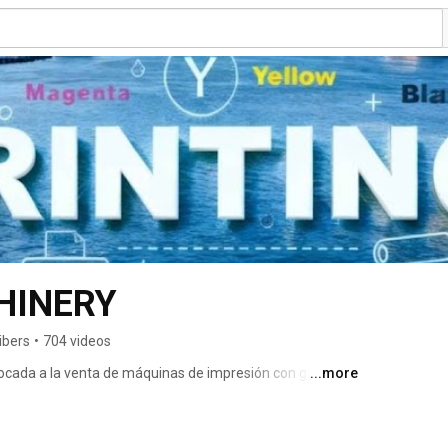
HINERY
ibers
•
704 videos
a a la venta de máquinas de impresión con garantía 
...more
 años de experiencia en el ramo. Nuestra asesoría, trato 
nos distinguen. 