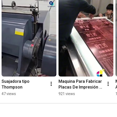
Suajadora tipo 
Maquina Para Fabricar 
Thompson
Placas De Impresión 
Flexográfica
47 views
921 views