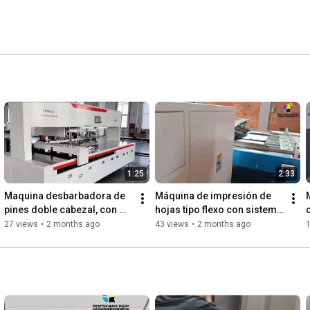
1:25
2:33
Maquina desbarbadora de 
Máquina de impresión de 
pines doble cabezal, con 
hojas tipo flexo con sistema 
bandas recolectoras
de encuadernado 
27 views
•
2 months ago
43 views
•
2 months ago
integrado.