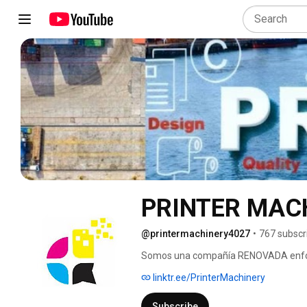
PRINTER MAC
@printermachinery4027
•
767 subscr
Somos una compañía RENOVADA enfocad
y calidad. Nuestro personal cuenta con
linktr.ee/PrinterMachinery
personalizado y calidad en el servicio 
Subscribe