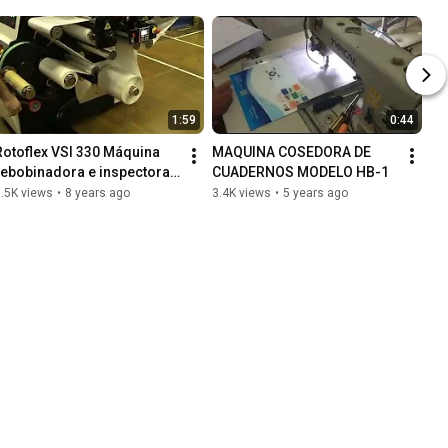
1:59
0:44
Rotoflex VSI 330 Máquina  
MAQUINA COSEDORA DE 
rebobinadora e inspectora 
CUADERNOS MODELO HB-1
para etiquetas
.5K views
•
8 years ago
3.4K views
•
5 years ago