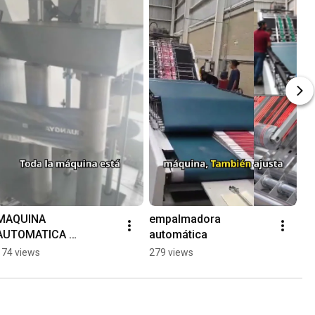
MAQUINA 
empalmadora 
AUTOMATICA 
automática
TROQUELADO Y 
174 views
279 views
ESTAMPADO CALIENTE