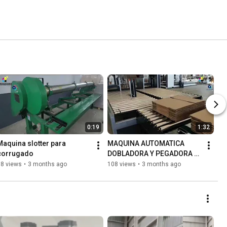
0:19
1:32
Maquina slotter para 
MAQUINA AUTOMATICA 
corrugado
DOBLADORA Y PEGADORA 
DE CAJAS DE CARTÓN 
18 views
•
3 months ago
108 views
•
3 months ago
CORRUGADO, SERIE QF AFG.