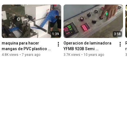
1:39
3:58
maquina para hacer 
Operacion de laminadora 
mangas de PVC plastico 
YFMB 920B Semi 
modelo ACHZ 300
automatica
4.8K views
•
7 years ago
3.7K views
•
10 years ago
3