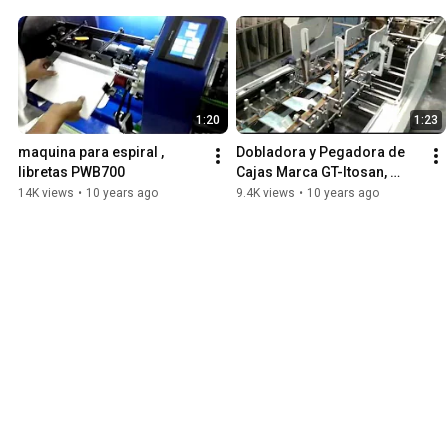
1:20
1:23
maquina para espiral , 
Dobladora y Pegadora de 
libretas PWB700
Cajas Marca GT-Itosan, 
Modelo GDHH-1200
14K views
•
10 years ago
9.4K views
•
10 years ago