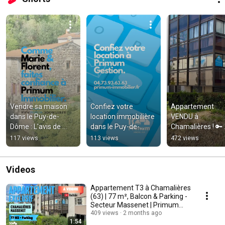
Vendre sa maison 
Confiez votre 
Appartement 
dans le Puy-de-
location immobilière 
VENDU à 
Dôme : L'avis de 
dans le Puy-de-
Chamalières ! 🔑 
Marie & Florent sur 
Dôme à Primum 
(Proche piscine) 
117 views
113 views
472 views
Primum Immobilier ! 
Gestion ! 🏘️
#Shorts #Immobi
🏠✨
Videos
Appartement T3 à Chamalières
(63) | 77 m², Balcon & Parking -
Secteur Massenet | Primum
Immobilier
409 views
2 months ago
1:54