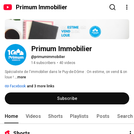
Primum Immobilier
Primum Immobilier 
@primumimmobilier
14 subscribers
•
40 videos
Spécialiste de l'immobilier dans le Puy-de-Dôme : On estime, on vend & on 
loue ! 
...more
Facebook
and 3 more links
Subscribe
Home
Videos
Shorts
Playlists
Posts
Search
Shorts