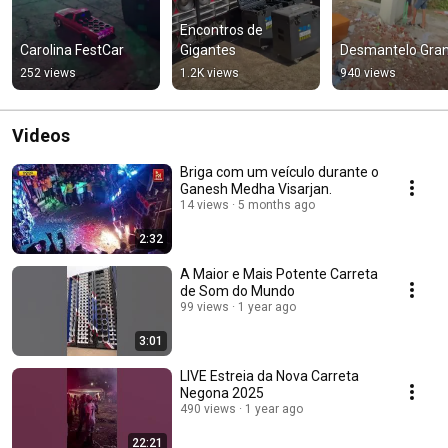
Encontros de 
Carolina FestCar
Gigantes
Desmantelo Gra
252 views
1.2K views
940 views
Videos
Briga com um veículo durante o
Ganesh Medha Visarjan.
14 views
5 months ago
2:32
A Maior e Mais Potente Carreta
de Som do Mundo
99 views
1 year ago
3:01
LIVE Estreia da Nova Carreta
Negona 2025
490 views
1 year ago
22:21