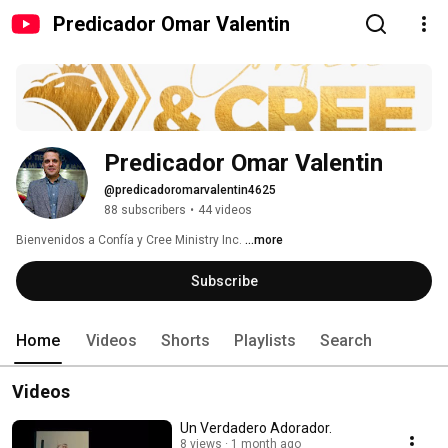
Predicador Omar Valentin
Predicador Omar Valentin
@predicadoromarvalentin4625
88 subscribers
•
44 videos
Bienvenidos a Confía y Cree Ministry Inc. 
...more
Subscribe
Home
Videos
Shorts
Playlists
Search
Videos
Un Verdadero Adorador.
8 views
1 month ago