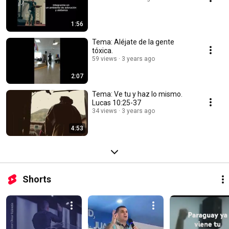
1:56
Tema: Aléjate de la gente
tóxica.
59 views
3 years ago
2:07
Tema: Ve tu y haz lo mismo.
Lucas 10:25-37
34 views
3 years ago
4:53
Shorts