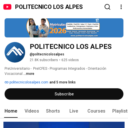
POLITECNICO LOS ALPES
POLITECNICO LOS ALPES
@politecnicolosalpes
21.8K subscribers
•
625 videos
PreUniversitario -  PreICFES - Programas Integrados - Orientación 
Vocacional 
...more
politecnicolosalpes.com
and 5 more links
Subscribe
Home
Videos
Shorts
Live
Courses
Playlis