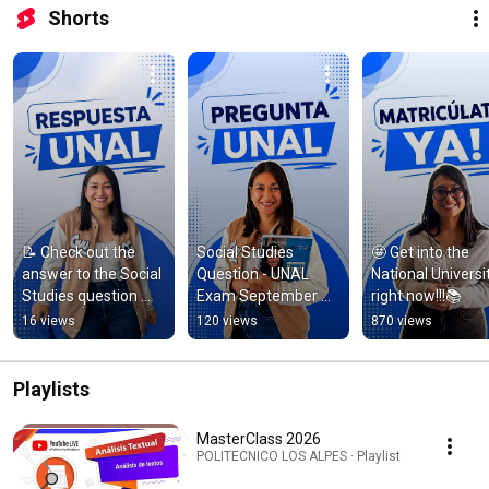
Shorts
📝 Check out the 
Social Studies 
🤩 Get into the 
answer to the Social 
Question - UNAL 
National Universit
Studies question 
Exam September 
right now!!!📚
from the 2026 UNAL 
20th
16 views
120 views
870 views
Exam
Playlists
MasterClass 2026
POLITECNICO LOS ALPES · Playlist