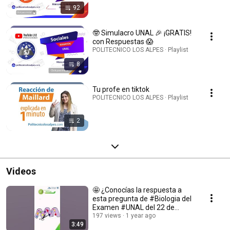
92
🤓 Simulacro UNAL 🎉 ¡GRATIS!
con Respuestas 😱
POLITECNICO LOS ALPES · Playlist
8
Tu profe en tiktok
POLITECNICO LOS ALPES · Playlist
2
Videos
🤩 ¿Conocías la respuesta a
esta pregunta de #Biologia del
Examen #UNAL del 22 de
septiembre de 2024?
197 views
1 year ago
3:49