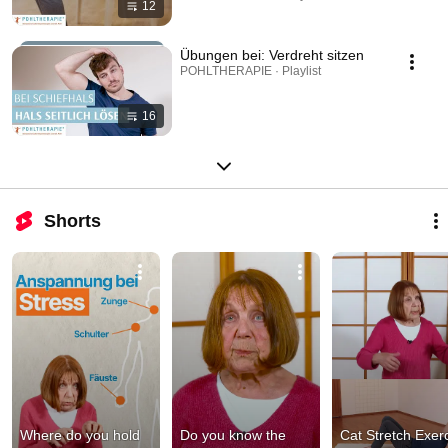
12
Übungen bei: Verdreht sitzen
POHLTHERAPIE · Playlist
16
Shorts
Where do you hold 
Do you know the 
Cat Stretch Exerc