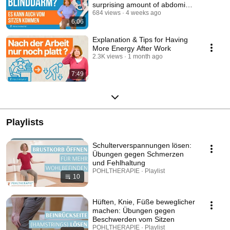
surprising amount of abdominal
pain
684 views
4 weeks ago
6:06
Explanation & Tips for Having
More Energy After Work
2.3K views
1 month ago
7:49
Playlists
Schulterverspannungen lösen:
Übungen gegen Schmerzen
und Fehlhaltung
POHLTHERAPIE · Playlist
10
Hüften, Knie, Füße beweglicher
machen: Übungen gegen
Beschwerden vom Sitzen
POHLTHERAPIE · Playlist