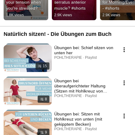
your tension when 
serratus anterior 
for Morning/Even
you're stressed? 
muscle? #shorts
- #shorts
#shorts
1.8K views
2.9K views
2.9K views
Natürlich sitzen! - Die Übungen zum Buch
Übungen bei: Schief sitzen von
unten her
POHLTHERAPIE · Playlist
15
Übungen bei
überaufgerichteter Haltung
(Sitzen mit Hohlkreuz von
oben)
POHLTHERAPIE · Playlist
8
Übungen bei: Sitzen mit
Hohlkreuz von unten (mit
gekipptem Becken)
POHLTHERAPIE · Playlist
9