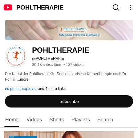
POHLTHERAPIE
POHLTHERAPIE
@POHLTHERAPIE
30.1K subscribers
•
137 videos
Der Kanal der Pohltherapie® - Sensomotorische Körpertherapie nach Dr. 
Pohl®. 
...more
pohltherapie.de
and 4 more links
Subscribe
Home
Videos
Shorts
Playlists
Search