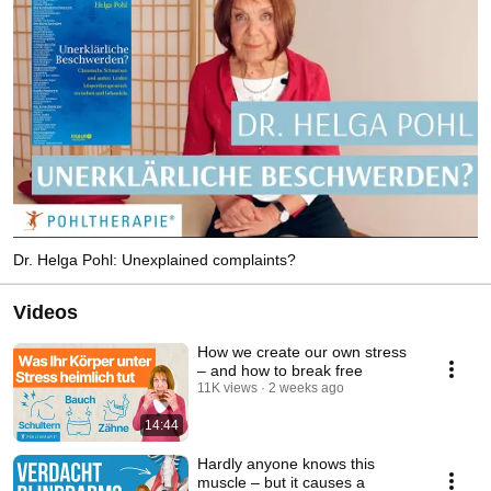
Dr. Helga Pohl: Unexplained complaints?
Videos
How we create our own stress
– and how to break free
11K views
2 weeks ago
14:44
Hardly anyone knows this
muscle – but it causes a