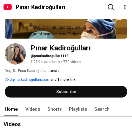
Pınar Kadiroğulları
Pınar Kadiroğulları
@pnarkadirogullar1118
7.27K subscribers
•
770 videos
Doç. Dr. Pınar Kadiroğulları 
...more
drpinarkadirogullari.com
and 1 more link
Subscribe
Home
Videos
Shorts
Playlists
Search
Videos