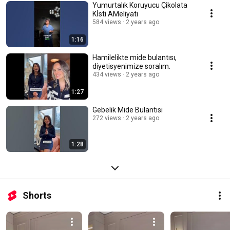
Yumurtalık Koruyucu Çikolata
Kİsti AMeliyatı
584 views
2 years ago
1:16
Hamilelikte mide bulantısı,
diyetisyenimize soralım.
434 views
2 years ago
1:27
Gebelik Mide Bulantısı
272 views
2 years ago
1:28
Shorts