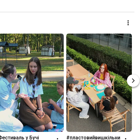
Фестиваль у Бучі
#пластовийвишкільни