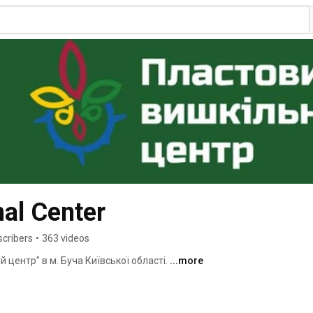
nal Center
scribers
•
363 videos
центр" в м. Буча Київської області. 
...more