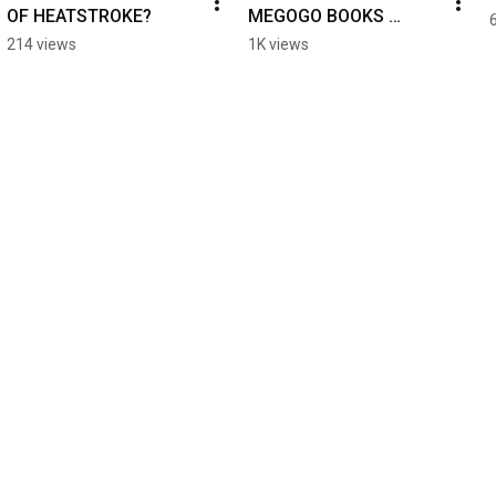
OF HEATSTROKE?
MEGOGO BOOKS 
CONTENT DIRECTOR 
214 views
1K views
KATERYNA 
KOTVITSKAYA