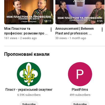
58:11
0:55
Між Пластом та 
Announcement | Between 
професією: розмови про 
Plast and profession: 
життя з Ігорем Потеряйко
conversations about life | 
161 views
•
2 weeks ago
30 views
•
1 month ago
Igor Poteryayko
Пропоновані канали
Пласт - український скаутинг
PlastFilms
6.59K subscribers
499 subscribers
Subscribe
Subscribe