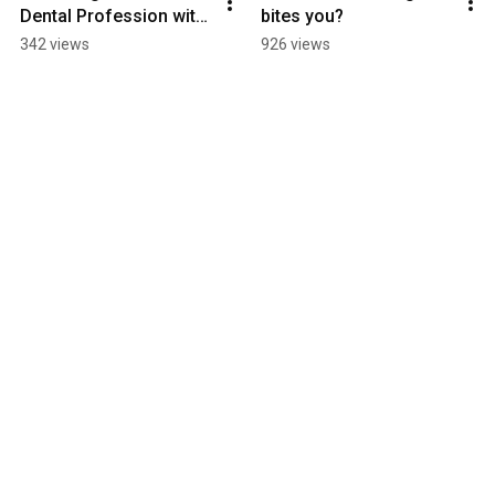
Dental Profession with 
bites you?
Ihor Poteriayko
342 views
926 views