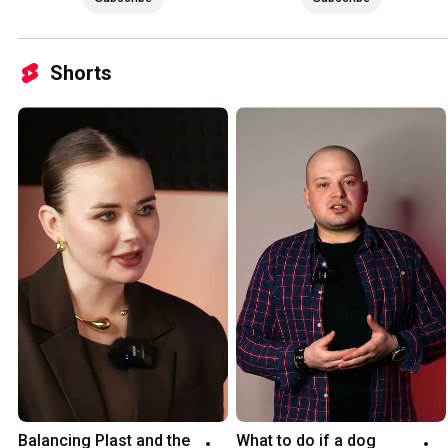
Shorts
Balancing Plast and the 
What to do if a dog 