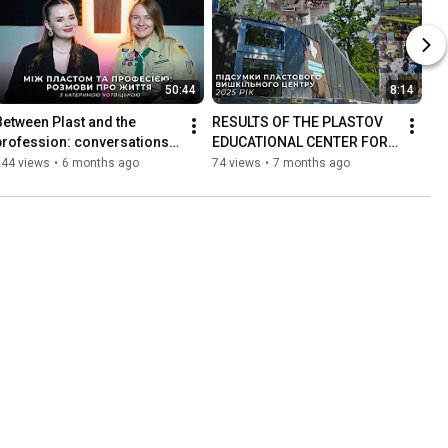
50:44
8:14
Between Plast and the 
RESULTS OF THE PLASTOV 
profession: conversations 
EDUCATIONAL CENTER FOR 
about life with Kateryna 
2025
244 views
•
6 months ago
74 views
•
7 months ago
Kotvitska