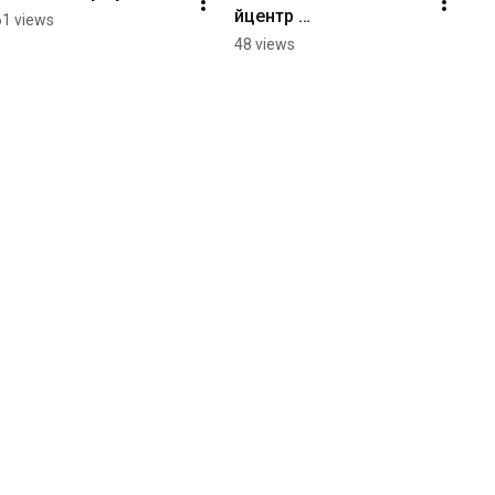
йцентр 
61 views
#plasteducationalcente
48 views
r