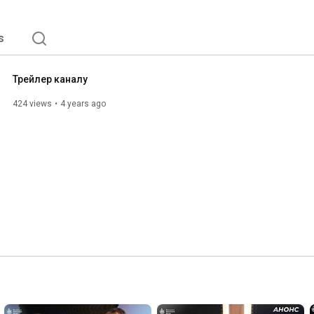
s
Трейлер каналу
424 views
4 years ago