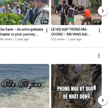
3:04
2:56
Khe Sanh – An unforgettable 
LỄ HỘI ĐẬP TRỐNG MA-
chapter in your journey 
COONG – ÂM VANG ĐẠI 
through Vietnam.
NGÀN TRƯỜNG SƠN
386 views
•
1 year ago
372 views
•
1 year ago