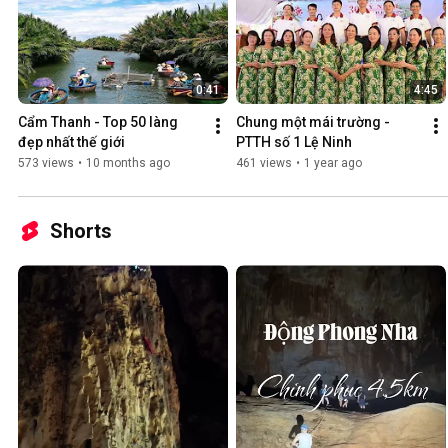
0:41
4:45
Cẩm Thanh - Top 50 làng 
Chung một mái trường - 
đẹp nhất thế giới
PTTH số 1 Lệ Ninh
573 views
•
10 months ago
461 views
•
1 year ago
Shorts