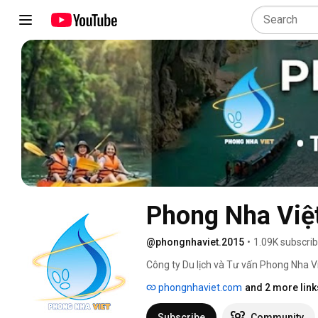
Phong Nha Việ
@phongnhaviet.2015
•
1.09K subscri
Công ty Du lịch và Tư vấn Phong Nha Vi
phongnhaviet.com
and 2 more link
Subscribe
Community