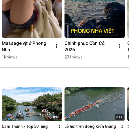
Massage vịt ở Phong 
Chinh phục Cồn Cỏ 
Nha
2026
1K views
231 views
0:41
2:11
Cẩm Thanh - Top 50 làng 
Lễ hội trên dòng Kiến Giang 