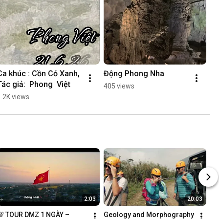
Ca khúc : Cồn Cỏ Xanh, 
Động Phong Nha
Tác giả:  Phong  Việt
405 views
1.2K views
2:03
20:03
💯 TOUR DMZ 1 NGÀY – 
Geology and Morphography 