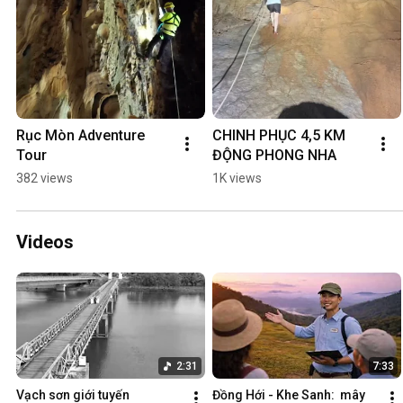
Rục Mòn Adventure 
CHINH PHỤC 4,5 KM 
Tour
ĐỘNG PHONG NHA
382 views
1K views
Videos
2:31
7:33
Vạch sơn giới tuyến
Đồng Hới - Khe Sanh:  mây 