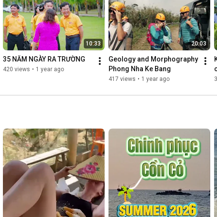
10:33
20:03
35 NĂM NGÀY RA TRƯỜNG
Geology and Morphography 
Phong Nha Ke Bang
420 views
•
1 year ago
417 views
•
1 year ago