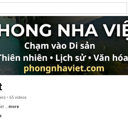
t
bers
•
65 videos
ệt 
...more
s