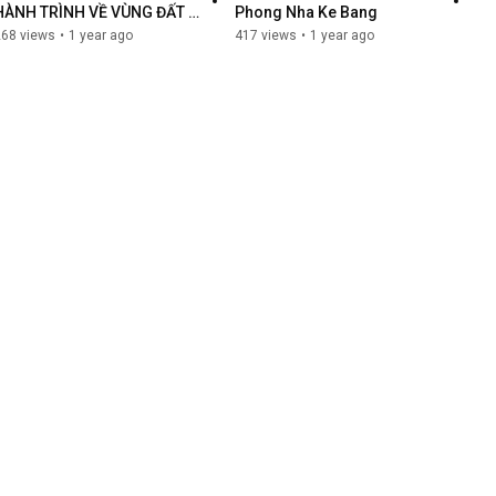
HÀNH TRÌNH VỀ VÙNG ĐẤT 
Phong Nha Ke Bang
LỬA QUẢNG TRỊ
268 views
•
1 year ago
417 views
•
1 year ago