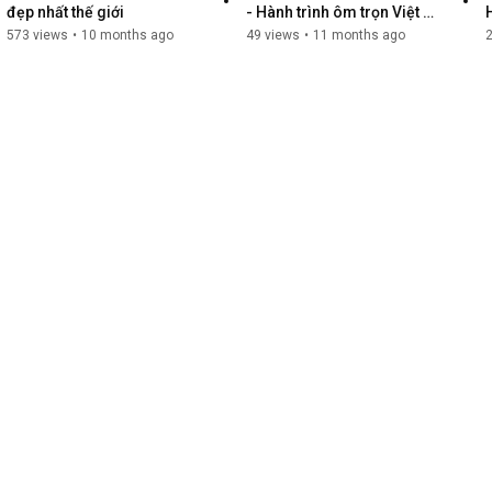
đẹp nhất thế giới
- Hành trình ôm trọn Việt 
Nam
573 views
•
10 months ago
49 views
•
11 months ago