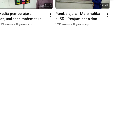
6:32
12:20
Media pembelajaran 
Pembelajaran Matematika 
penjumlahan matematika
di SD - Penjumlahan dan 
Pengurangan
983 views
•
8 years ago
12K views
•
8 years ago