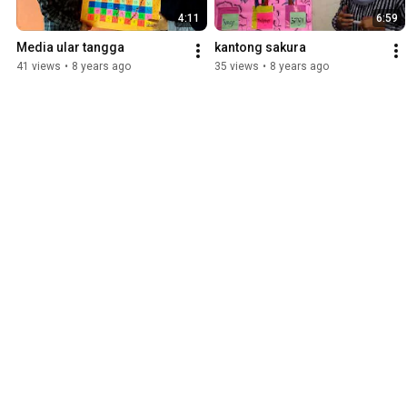
4:11
6:59
Media ular tangga
kantong sakura
41 views
•
8 years ago
35 views
•
8 years ago