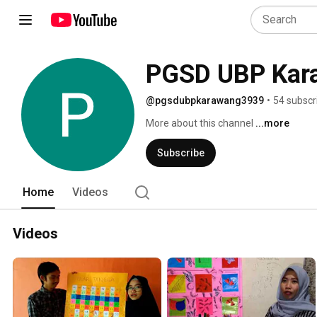
PGSD UBP Kar
@pgsdubpkarawang3939
•
54 subscr
More about this channel
...more
Subscribe
Home
Videos
Videos