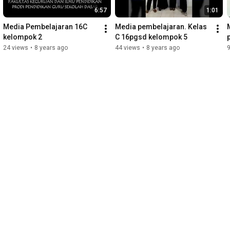
6:57
1:01
Media Pembelajaran 16C 
Media pembelajaran. Kelas 
kelompok 2
C 16pgsd kelompok 5
24 views
•
8 years ago
44 views
•
8 years ago