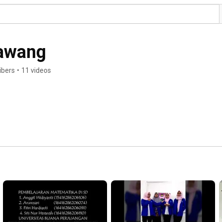
awang
ibers
•
11 videos