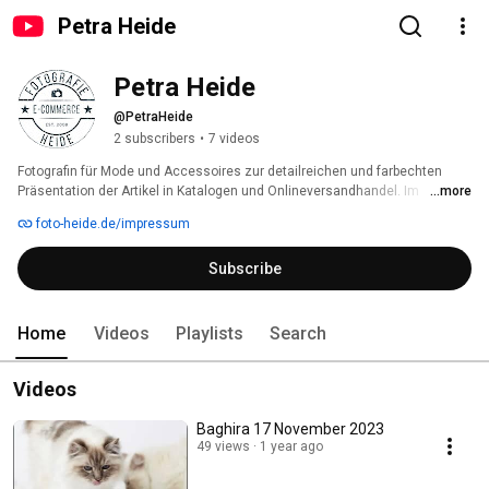
Petra Heide
Petra Heide
@PetraHeide
2 subscribers
•
7 videos
Fotografin für Mode und Accessoires zur detailreichen und farbechten 
Präsentation der Artikel in Katalogen und Onlineversandhandel. Im 
...more
besonderen für den Modebereich an Models sowie Stills, Stilllife, Produkt, 
foto-heide.de/impressum
Packshoot und Hollowman - Fotografien. 
Subscribe
Home
Videos
Playlists
Search
Videos
Baghira 17 November 2023
49 views
1 year ago