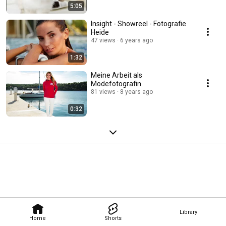
5:05
Insight - Showreel - Fotografie
Heide
47 views
6 years ago
1:32
Meine Arbeit als
Modefotografin
81 views
8 years ago
0:32
Library
Home
Shorts