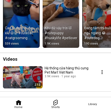
Cao to đen hôi đẹp 
Kêu dữ vậy trời 🤣 
Đang tắm thì buồ
xỉu 😝😜 #cutecat 
#cutepuppy 
ngủ ngang 😂 
#catgrooming 
#huskylife #petlover
#cutedog 
#mèodễthương
#doglovers #chó
559 views
1.9K views
190 views
Videos
Hệ thống cửa hàng thú cưng
Pet Mart Việt Nam
3.9K views
1 year ago
2:13
Library
Home
Shorts