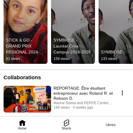
STICK & GO - 
SYMBIOSE - 
GRAND PRIX 
Lauréat Créa 
REGIONAL 2024-
Campus 2024-2025
SYMBIOSE -
2025
82 views
159 views
133 views
Collaborations
REPORTAGE: Être étudiant
entrepreneur avec Roland R. et
Rebson D.
Marine Siama and PEPITE Centre-Val de Loire
199 views
4 weeks ago
31:13
Library
Home
Shorts