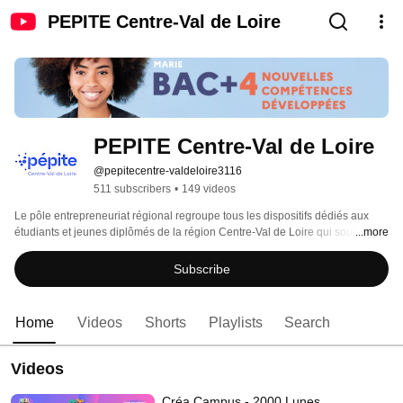
PEPITE Centre-Val de Loire
PEPITE Centre-Val de Loire
@pepitecentre-valdeloire3116
511 subscribers
•
149 videos
Le pôle entrepreneuriat régional regroupe tous les dispositifs dédiés aux 
étudiants et jeunes diplômés de la région Centre-Val de Loire qui souhaitent 
...more
créer leur entreprise ou développer leurs compétences entrepreneuriales. 
Depuis 2014, PÉPITE Centre-Val de Loire a pour mission de sensibiliser, de 
Subscribe
former et d’accompagner les étudiants et jeunes diplômés dans leur 
démarche de création ou reprise d’entreprise. 
Home
Videos
Shorts
Playlists
Search
Videos
Créa Campus - 2000 Lunes