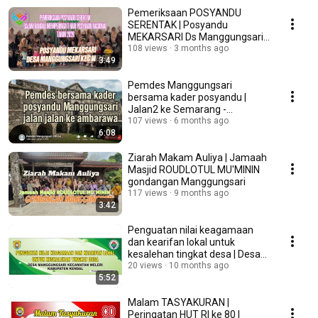
Pemeriksaan POSYANDU
SERENTAK | Posyandu
MEKARSARI Ds Manggungsari
Kec Weleri | 2026
108 views
3 months ago
3:49
Pemdes Manggungsari
bersama kader posyandu |
Jalan2 ke Semarang -
Ambarawa - Bandungan
107 views
6 months ago
6:08
Ziarah Makam Auliya | Jamaah
Masjid ROUDLOTUL MU'MININ
gondangan Manggungsari
117 views
9 months ago
3:42
Penguatan nilai keagamaan
dan kearifan lokal untuk
kesalehan tingkat desa | Desa
Manggungsari 2025
20 views
10 months ago
5:52
Malam TASYAKURAN |
Peringatan HUT RI ke 80 |