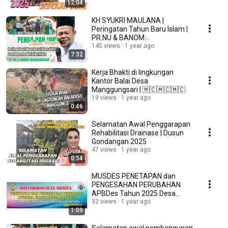
12:04
KH SYUKRI MAULANA |
Peringatan Tahun Baru Islam |
PR.NU & BANOM
MANGGUNGSARI
145 views
1 year ago
7:32
Kerja Bhakti di lingkungan
Kantor Balai Desa
Manggungsari | 🇲🇨🇲🇨🇲🇨
19 views
1 year ago
0:46
Selamatan Awal Penggarapan
Rehabilitasi Drainase | Dusun
Gondangan 2025
47 views
1 year ago
0:54
MUSDES PENETAPAN dan
PENGESAHAN PERUBAHAN
APBDes Tahun 2025 Desa
Manggungsari Kecamatan
32 views
1 year ago
1:09
Weleri