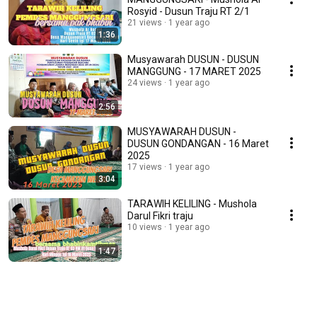
Rosyid - Dusun Traju RT 2/1
21 views
1 year ago
1:36
Musyawarah DUSUN - DUSUN
MANGGUNG - 17 MARET 2025
24 views
1 year ago
2:56
MUSYAWARAH DUSUN -
DUSUN GONDANGAN - 16 Maret
2025
17 views
1 year ago
3:04
TARAWIH KELILING - Mushola
Darul Fikri traju
10 views
1 year ago
1:47