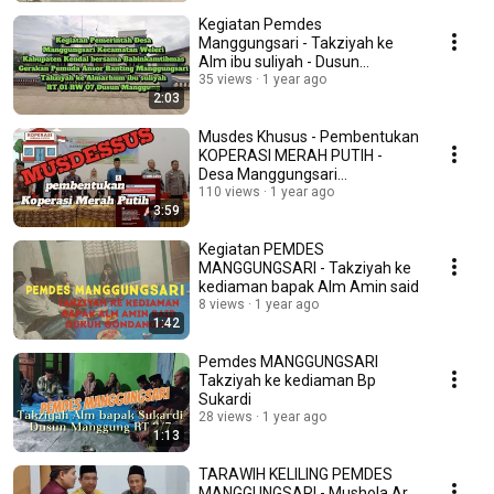
Kegiatan Pemdes
Manggungsari - Takziyah ke
Alm ibu suliyah - Dusun
Manggung RT 01/07
35 views
1 year ago
2:03
Musdes Khusus - Pembentukan
KOPERASI MERAH PUTIH -
Desa Manggungsari
Kecamatan Weleri
110 views
1 year ago
3:59
Kegiatan PEMDES
MANGGUNGSARI - Takziyah ke
kediaman bapak Alm Amin said
8 views
1 year ago
1:42
Pemdes MANGGUNGSARI
Takziyah ke kediaman Bp
Sukardi
28 views
1 year ago
1:13
TARAWIH KELILING PEMDES
MANGGUNGSARI - Mushola Ar