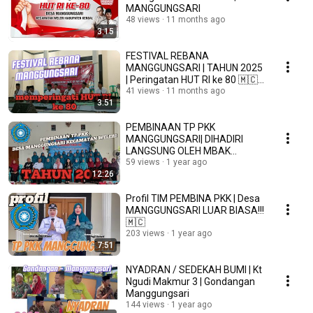
MANGGUNGSARI
48 views
11 months ago
3:15
FESTIVAL REBANA
MANGGUNGSARI | TAHUN 2025
| Peringatan HUT RI ke 80 🇲🇨
🇲🇨
41 views
11 months ago
3:51
PEMBINAAN TP PKK
MANGGUNGSARI| DIHADIRI
LANGSUNG OLEH MBAK
NATTAYA!!! 🇲🇨
59 views
1 year ago
12:26
Profil TIM PEMBINA PKK | Desa
MANGGUNGSARI LUAR BIASA!!!
🇲🇨
203 views
1 year ago
7:51
NYADRAN / SEDEKAH BUMI | Kt
Ngudi Makmur 3 | Gondangan
Manggungsari
144 views
1 year ago