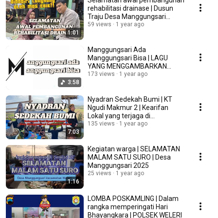
Selamatan awal pembangunan
rehabilitasi drainase | Dusun
Traju Desa Manggungsari
Kecamatan Weleri
59 views
1 year ago
1:01
Manggungsari Ada
Manggungsari Bisa | LAGU
YANG MENGGAMBARKAN
KEINDAHAN ALAM DESA
173 views
1 year ago
3:58
MANGGUNGSARI 🇲🇨
Nyadran Sedekah Bumi | KT
Ngudi Makmur 2 | Kearifan
Lokal yang terjaga di
Manggungsari
135 views
1 year ago
7:03
Kegiatan warga | SELAMATAN
MALAM SATU SURO | Desa
Manggungsari 2025
25 views
1 year ago
1:16
LOMBA POSKAMLING | Dalam
rangka memperingati Hari
Bhayangkara | POLSEK WELERI