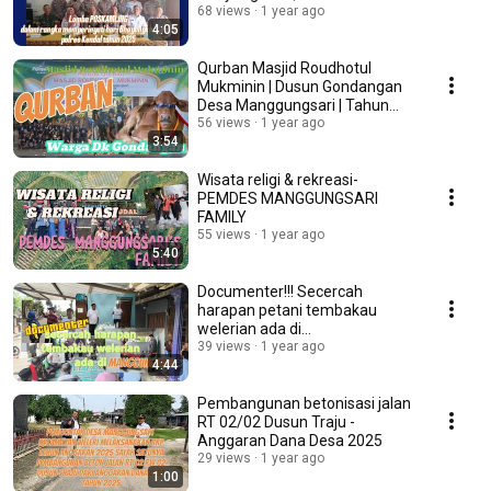
68 views
1 year ago
4:05
Qurban Masjid Roudhotul
Mukminin | Dusun Gondangan
Desa Manggungsari | Tahun
2025/1446 H
56 views
1 year ago
3:54
Wisata religi & rekreasi-
PEMDES MANGGUNGSARI
FAMILY
55 views
1 year ago
5:40
Documenter!!! Secercah
harapan petani tembakau
welerian ada di
MANGGUNGSARI - Poktan
39 views
1 year ago
4:44
Ngudi Makmur 3
Pembangunan betonisasi jalan
RT 02/02 Dusun Traju -
Anggaran Dana Desa 2025
29 views
1 year ago
1:00