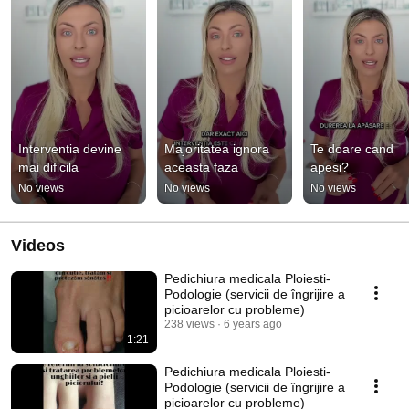
Interventia devine 
Majoritatea ignora 
Te doare cand 
mai dificila
aceasta faza
apesi?
No views
No views
No views
Videos
Pedichiura medicala Ploiesti-
Podologie (servicii de îngrijire a
picioarelor cu probleme)
238 views
6 years ago
1:21
Pedichiura medicala Ploiesti-
Podologie (servicii de îngrijire a
picioarelor cu probleme)