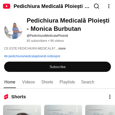
Pedichiura Medicală Ploiești -
Monica Burbutan
Pedichiura Medicală Ploiești 
- Monica Burbutan
@PedichiuraMedicalaPloiesti
85 subscribers
•
96 videos
CE ESTE PEDICHIURA MEDICALĂ? 
...more
pedichiuramedicalaploiesti.ro/despre
Subscribe
Home
Videos
Shorts
Playlists
Search
Shorts