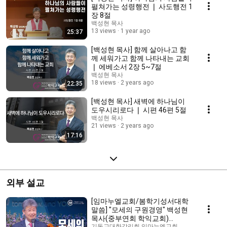
펼쳐가는 성령행전 ❘ 사도행전 1
장 8절
백성현 목사
13 views
1 year ago
25:37
[백성현 목사] 함께 살아나고 함
께 세워가고 함께 나타내는 교회
❘ 에베소서 2장 5~7절
백성현 목사
18 views
2 years ago
22:35
[백성현 목사] 새벽에 하나님이
도우시리로다 ❘ 시편 46편 5절
백성현 목사
21 views
2 years ago
17:16
외부 설교
[임마누엘교회/봄학기성서대학
말씀] "모세의 구원경영" 백성현
목사(중부연회 학익교회)
기독교대한감리회 임마누엘교회