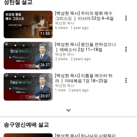
성탄절 설교
[백성현 목사] 우리의 평화 예수
그리스도 ❘ 이사야 53장 4~6절
백성현 목사
6 views
1 year ago
11:55
[백성현 목사] 평안을 전하셨으니
❘ 에베소서 2장 11~18절
백성현 목사
3 views
2 years ago
26:27
[백성현 목사] 이름을 예수라 하
라 ❘ 마태복음 1장 18~25절
백성현 목사
1 view
2 years ago
30:07
송구영신예배 설교
[백성현 목사] 하나님의 사람들이