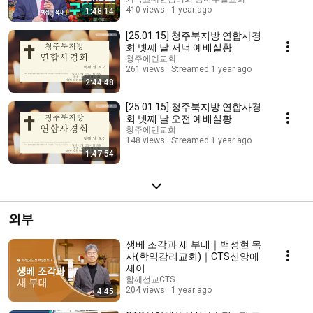
250312
410 views
1 year ago
1:48:14
[25.01.15] 청주북지방 연합사경
회 넷째 날 저녁 예배실황
청주에덴교회
261 views
Streamed 1 year ago
2:44:48
[25.01.15] 청주북지방 연합사경
회 넷째 날 오전 예배실황
청주에덴교회
148 views
Streamed 1 year ago
1:47:54
외부
생베 조각과 새 부대｜백성현 목
사(학익감리교회)｜CTS신앙에
세이
함께선교CTS
204 views
1 year ago
4:45