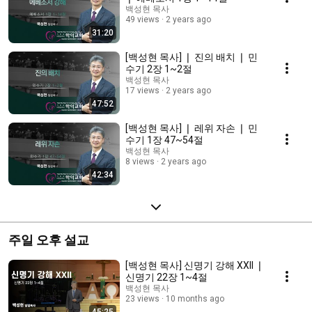
백성현 목사
49 views
2 years ago
31:20
[백성현 목사] ❘ 진의 배치 ❘ 민
수기 2장 1~2절
백성현 목사
17 views
2 years ago
47:52
[백성현 목사] ❘ 레위 자손 ❘ 민
수기 1장 47~54절
백성현 목사
8 views
2 years ago
42:34
주일 오후 설교
[백성현 목사] 신명기 강해 XXII ❘
신명기 22장 1~4절
백성현 목사
23 views
10 months ago