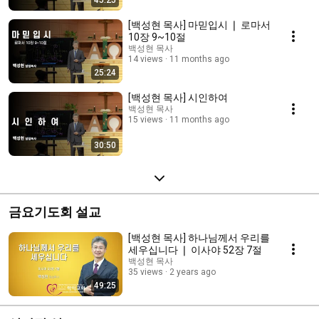
45:25
[백성현 목사] 마믿입시 ❘ 로마서
10장 9~10절
백성현 목사
14 views
11 months ago
25:24
[백성현 목사] 시인하여
백성현 목사
15 views
11 months ago
30:50
금요기도회 설교
[백성현 목사] 하나님께서 우리를
세우십니다 ❘ 이사야 52장 7절
백성현 목사
35 views
2 years ago
49:25