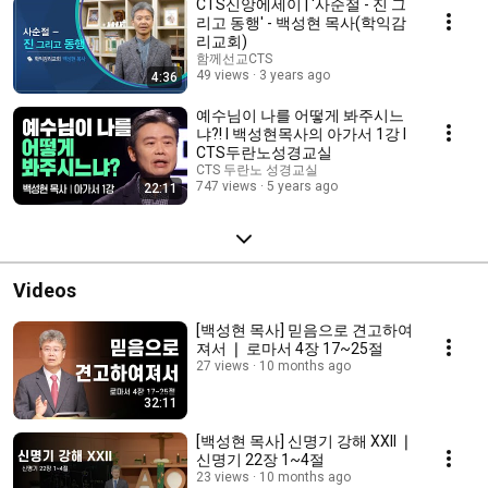
CTS신앙에세이 | '사순절 - 진 그
리고 동행' - 백성현 목사(학익감
리교회)
함께선교CTS
49 views
3 years ago
4:36
예수님이 나를 어떻게 봐주시느
냐?! I 백성현목사의 아가서 1강 I
CTS두란노성경교실
CTS 두란노 성경교실
747 views
5 years ago
22:11
Videos
[백성현 목사] 믿음으로 견고하여
져서 ❘ 로마서 4장 17~25절
27 views
10 months ago
32:11
[백성현 목사] 신명기 강해 XXII ❘
신명기 22장 1~4절
23 views
10 months ago