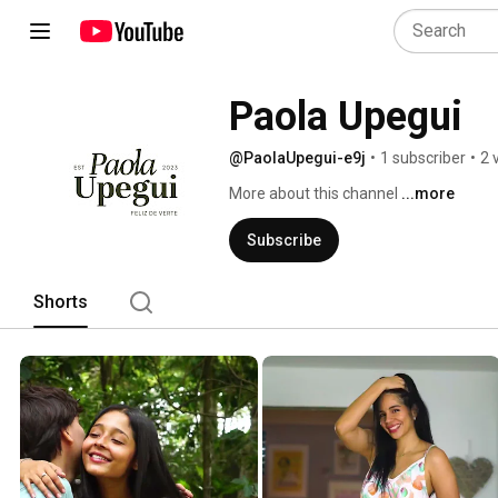
Paola Upegui
@PaolaUpegui-e9j
•
1 subscriber
•
2 
More about this channel
...more
Subscribe
Shorts