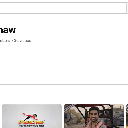
shaw
ribers
•
30 videos