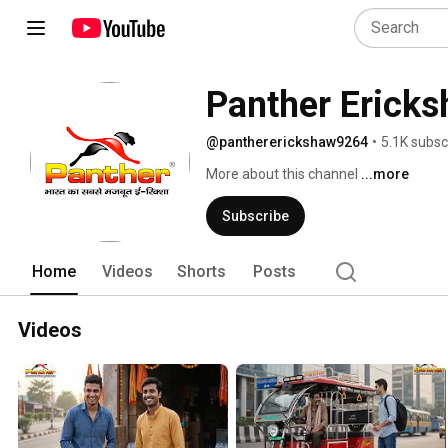
Panther Erick
@panthererickshaw9264
•
5.1K subsc
More about this channel
...more
Subscribe
Home
Videos
Shorts
Posts
Videos