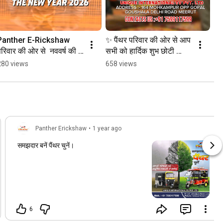
Panther E-Rickshaw 
✨ पैंथर परिवार की ओर से आप 
रिवार की ओर से  नववर्ष की 
सभी को हार्दिक शुभ छोटी 
ार्दिक शुभकामनाएँ। 
दीपावली की शुभकामनाएँ! 🪔
280 views
658 views
#pantherwrickshaw
#electricrikshaw#pant
her
Panther Erickshaw
•
1 year ago
समझदार बनें पैंथर चुनें।
6