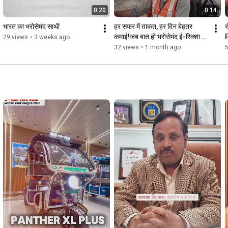
0:20
0:14
भारत का भरोसेमंद साथी
हर सफर में ताकत, हर दिन बेहतर 
र
कमाई!जब बात हो भरोसेमंद ई-रिक्शा 
29 views
•
3 weeks ago
की, तो चुनें Panther E-
32 views
•
1 month ago
Rickshaw।