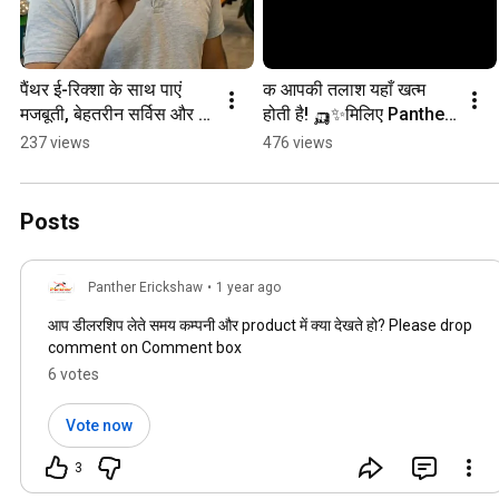
पैंथर ई-रिक्शा के साथ पाएं 
क आपकी तलाश यहाँ खत्म 
मजबूती, बेहतरीन सर्विस और 
होती है! 🛺✨मिलिए Panther 
सालों का भरोसा। समझदार 
XL Plus से - जो आपके सफर 
237 views
476 views
बनिए, सही चुनिए
और कमाई दोनों को बनाता है
Posts
Panther Erickshaw
•
1 year ago
आप डीलरशिप लेते समय कम्पनी और product में क्या देखते हो? Please drop
comment on Comment box
6 votes
Vote now
3