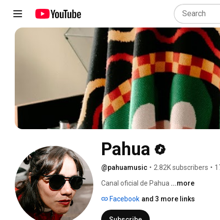
Pahua
@pahuamusic
•
2.82K subscribers
•
1
Canal oficial de Pahua 
...more
Facebook
and 3 more links
Subscribe