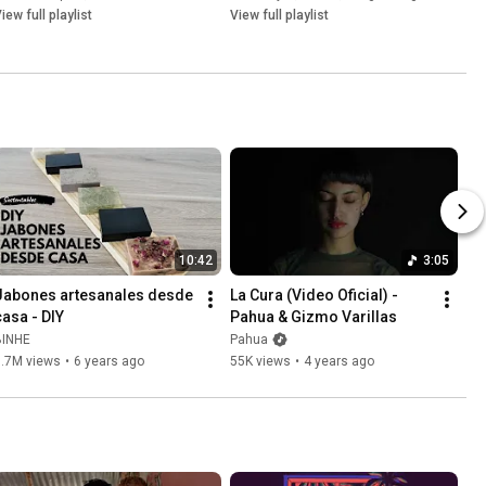
iew full playlist
View full playlist
10:42
3:05
Jabones artesanales desde 
La Cura (Video Oficial) - 
casa - DIY
Pahua & Gizmo Varillas
BINHE
Pahua
1.7M views
•
6 years ago
55K views
•
4 years ago