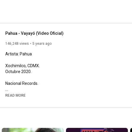
Pahua - Vayayó (Video Oficial)
146,248 views
5 years ago
Artista: Pahua 

Xochimilco, CDMX.

Octubre 2020. 

Nacional Records.

Dirigido por: Zeltzin Manzano

READ MORE
Director de Fotografía: Jesús Guerrero Laveaga

Vestuario: Carmen Rion

1er AD: Sergio García 

Dirección de Arte: Neonmood by Jimena

Stylist: Caro Lyne

Edición: Zeltzin Manzano
