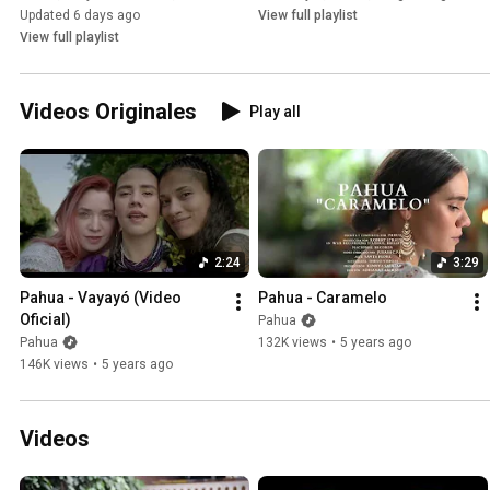
Updated 6 days ago
View full playlist
View full playlist
Videos Originales
Play all
2:24
3:29
Pahua - Vayayó (Video 
Pahua - Caramelo
Oficial)
Pahua
Pahua
132K views
•
5 years ago
146K views
•
5 years ago
Videos