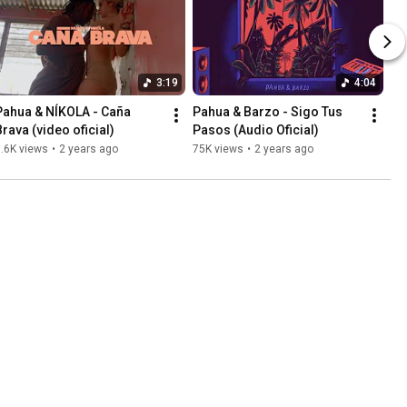
3:19
4:04
Pahua & NÍKOLA - Caña 
Pahua & Barzo - Sigo Tus 
Brava (video oficial)
Pasos (Audio Oficial)
.6K views
•
2 years ago
75K views
•
2 years ago