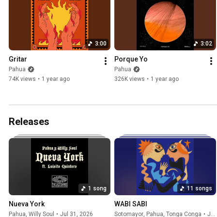
3:00
3:02
Gritar
Porque Yo
Pahua
Pahua
74K views
•
1 year ago
326K views
•
1 year ago
Releases
1 song
11 songs
Nueva York
WABI SABI
Pahua
,
Willy Soul
•
Jul 31, 2026
Sotomayor
,
Pahua
,
Tonga Conga
•
Jul 2, 2026