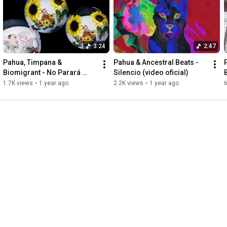
3:24
2:47
Pahua, Timpana & 
Pahua & Ancestral Beats -  
Biomigrant - No Parará 
Silencio (video oficial)
(Visualizer)
1.7K views
•
1 year ago
2.2K views
•
1 year ago
6