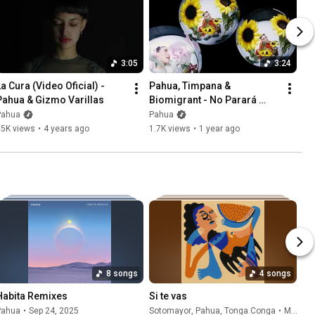
3:05
3:24
a Cura (Video Oficial) - 
Pahua, Timpana & 
Pahua & Gizmo Varillas
Biomigrant - No Parará 
(Visualizer)
Pahua
Pahua
55K views
•
4 years ago
1.7K views
•
1 year ago
8 songs
4 songs
Habita Remixes
Si te vas
Pahua
•
Sep 24, 2025
Sotomayor
,
Pahua
,
Tonga Conga
•
May 5, 2026