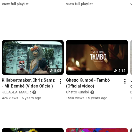
View full playlist
View full playlist
V
Pahua Social´s

Instagram: 
https://www.instagram.com/pahuamusic/
Facebook: 
https://www.facebook.com/Pahuamusic
Twitter: 
https://twitter.com/home
5:05
4:14
Killabeatmaker, Chriz Samz 
Ghetto Kumbé - Tambó 
- Mi  Bembé (Video Oficial)
(Official video)
KILLABEATMAKER
Ghetto Kumbé
42K views
•
6 years ago
155K views
•
5 years ago