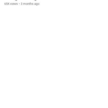
65K views
•
3 months ago