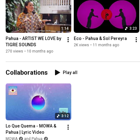
1:14
3:23
Pahua - ARTIST WE LOVE by 
Eco - Pahua & Sol Pereyra
TIGRE SOUNDS
2K views
•
11 months ago
270 views
•
10 months ago
Collaborations
Play all
3:12
Lo Que Quema - MOWA & 
Pahua | Lyric Video
MOWA
and Pahua