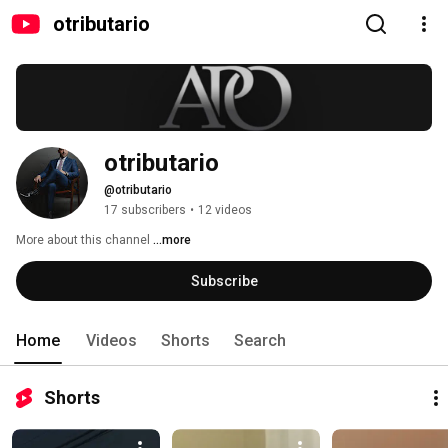
otributario
otributario
@otributario
17 subscribers
•
12 videos
More about this channel
...more
Subscribe
Home
Videos
Shorts
Search
Shorts