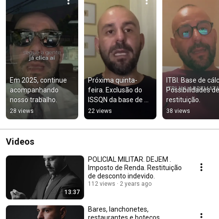
Em 2025, continue 
Próxima quinta-
ITBI. Base de cálc
acompanhando 
feira. Exclusão do 
Possibilidades de
nosso trabalho.
ISSQN da base de 
restituição.
cálculo do PIS e 
28 views
22 views
38 views
COFINS. Filhotes do 
tema 69.
Videos
POLICIAL MILITAR. DEJEM .
Imposto de Renda. Restituição
de desconto indevido.
112 views
2 years ago
13:37
Bares, lanchonetes,
restaurantes e botecos.