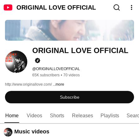
ORIGINAL LOVE OFFICIAL
ORIGINAL LOVE OFFICIAL
@ORIGINALLOVEOFFICIAL
65K subscribers
•
70 videos
http://www.originallove.com/ 
...more
Subscribe
Home
Videos
Shorts
Releases
Playlists
Sear
Music videos