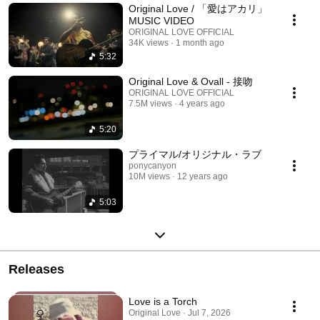
Original Love / 「愛はアカリ」
MUSIC VIDEO
ORIGINAL LOVE OFFICIAL
34K views
1 month ago
5:32
Original Love & Ovall - 接吻
ORIGINAL LOVE OFFICIAL
7.5M views
4 years ago
5:20
プライマル/オリジナル・ラブ
ponycanyon
10M views
12 years ago
5:03
Releases
Love is a Torch
Original Love · Jul 7, 2026