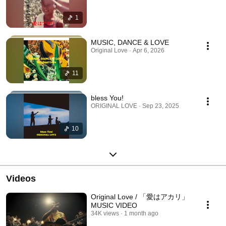
1
MUSIC, DANCE & LOVE
Original Love · Apr 6, 2026
11
bless You!
ORIGINAL LOVE · Sep 23, 2025
10
Videos
Original Love / 「愛はアカリ」
MUSIC VIDEO
34K views
1 month ago