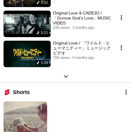
5:32
Original Love & CADEJO /
「Groove God’s Love」MUSIC
VIDEO
23K views
2 months ago
5:21
Original Love / 「ワイルド・ヒ
ューマニティー」ミュージック
ビデオ
75K views
5 months ago
5:24
Shorts