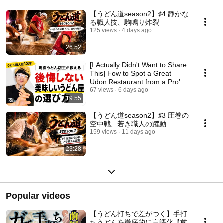
【うどん道season2】♯4 静かな
る職人技、駒鳴り炸裂
125 views
4 days ago
26:52
[I Actually Didn't Want to Share
This] How to Spot a Great
Udon Restaurant from a Pro's
Perspecti...
67 views
6 days ago
19:55
【うどん道season2】♯3 圧巻の
空中戦、若き職人の躍動
159 views
11 days ago
23:28
Popular videos
【うどん打ちで差がつく】手打
ちうどんを徹底的に言語化【前