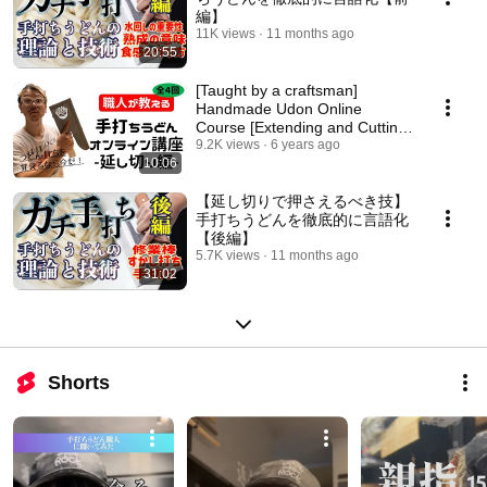
編】
11K views
11 months ago
20:55
[Taught by a craftsman]
Handmade Udon Online
Course [Extending and Cutting
Edition]
9.2K views
6 years ago
10:06
【延し切りで押さえるべき技】
手打ちうどんを徹底的に言語化
【後編】
5.7K views
11 months ago
31:02
Shorts