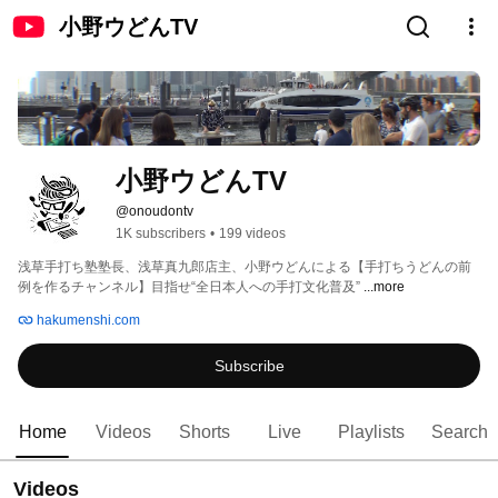
小野ウどんTV
小野ウどんTV
@onoudontv
1K subscribers
•
199 videos
浅草手打ち塾塾長、浅草真九郎店主、小野ウどんによる【手打ちうどんの前
例を作るチャンネル】目指せ“全日本人への手打文化普及” 
...more
hakumenshi.com
Subscribe
Home
Videos
Shorts
Live
Playlists
Search
Videos