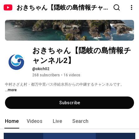
おきちゃん【隠岐の島情報チャ
ンネル2】
おきちゃん【隠岐の島情報チ
ャンネル2】
@okich02
268 subscribers
•
16 videos
中村さざえ村・都万中里バス停給水所からの中継するチャンネルです。 
...more
Subscribe
Home
Videos
Live
Search