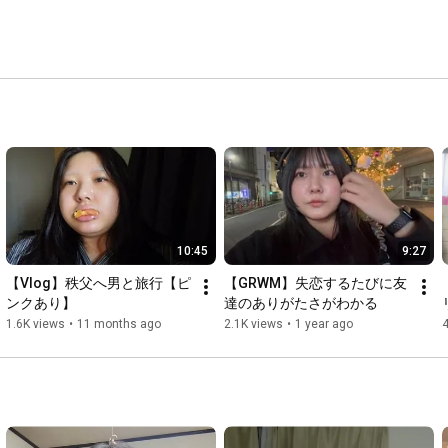
10:45
9:27
【Vlog】秩父へ男と旅行【ピ
【GRWM】失恋するたびに友
ンクあり】
達のありがたさがわかる
1.6K views
•
11 months ago
2.1K views
•
1 year ago
4