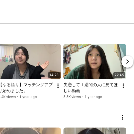
14:23
22:45
【ゆる語り】マッチングアプ
失恋して１週間の人に見てほ
リ始めました。
しい動画
.4K views
•
1 year ago
5.5K views
•
1 year ago