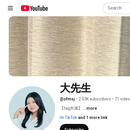
大先生
@ofmsj
•
2.03K subscribers
•
71 vide
【tag所属】 
...more
TikTok
and 1 more link
Subscribe