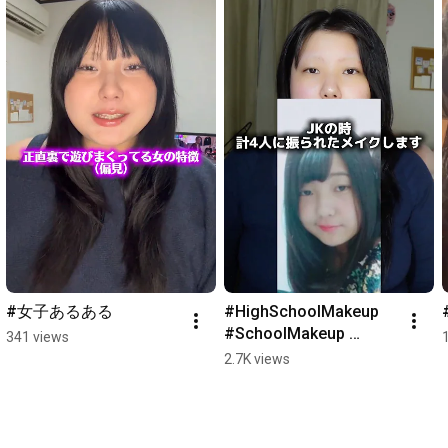
#女子あるある
#HighSchoolMakeup 
#SchoolMakeup 
341 views
#GlowUp #Makeup
2.7K views