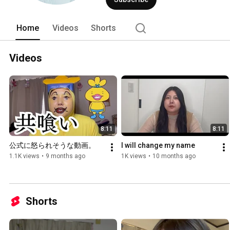
Home
Videos
Shorts
Videos
8:11
8:11
公式に怒られそうな動画。
I will change my name
1.1K views
•
9 months ago
1K views
•
10 months ago
Shorts