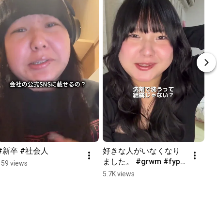
#新卒 #社会人
好きな人がいなくなり
ました。 #grwm #fyp 
159 views
#shorts
5.7K views