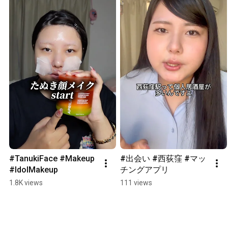
#TanukiFace #Makeup 
#出会い #西荻窪 #マッ
#IdolMakeup
チングアプリ
1.8K views
111 views