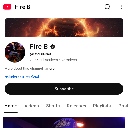
Fire B
Fire B
@OficialFireB
7.08K subscribers
•
28 videos
More about this channel
...more
linktr.ee/FireOficial
Subscribe
Home
Videos
Shorts
Releases
Playlists
Pos