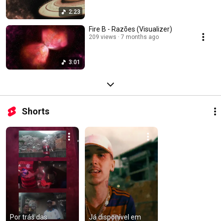
2:23
Fire B - Razões (Visualizer)
209 views
7 months ago
3:01
Shorts
Por trás das 
Já disponível em 