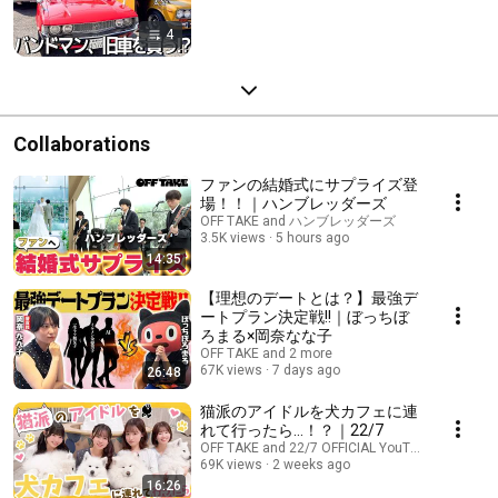
4
Collaborations
ファンの結婚式にサプライズ登
場！！｜ハンブレッダーズ
OFF TAKE and ハンブレッダーズ
3.5K views
5 hours ago
14:35
【理想のデートとは？】最強デ
ートプラン決定戦!!｜ぼっちぼ
ろまる×岡奈なな子
OFF TAKE and 2 more
67K views
7 days ago
26:48
猫派のアイドルを犬カフェに連
れて行ったら…！？｜22/7
OFF TAKE and 22/7 OFFICIAL YouTube CHANNEL
69K views
2 weeks ago
16:26