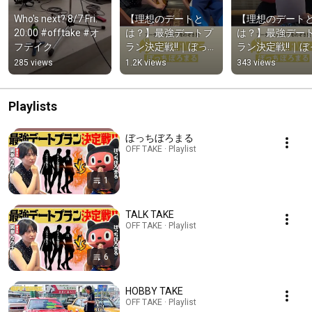
Who's next? 8/7 Fri. 
【理想のデートと
【理想のデート
20:00 #offtake #オ
は？】最強デートプ
は？】最強デー
フテイク
ラン決定戦!!｜ぼっち
ラン決定戦!!｜ぼ
ぼろまる×岡奈なな
ぼろまる×岡奈な
285 views
1.2K views
343 views
子　#offtake #オフ
子　#offtake 
テイク #ぼっちぼろ
テイク #ぼっち
まる #岡奈なな子 #
まる #岡奈なな子
Playlists
恋愛
恋愛
ぼっちぼろまる
OFF TAKE · Playlist
1
TALK TAKE
OFF TAKE · Playlist
6
HOBBY TAKE
OFF TAKE · Playlist