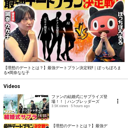
【理想のデートとは？】最強デートプラン決定戦!!｜ぼっちぼろま
る×岡奈なな子
Videos
ファンの結婚式にサプライズ登
場！！｜ハンブレッダーズ
3.5K views
5 hours ago
14:35
【理想のデートとは？】最強デ