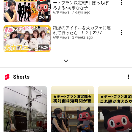
ートプラン決定戦!!｜ぼっちぼ
ろまる×岡奈なな子
67K views
7 days ago
26:48
猫派のアイドルを犬カフェに連
れて行ったら…！？｜22/7
69K views
2 weeks ago
16:26
Shorts