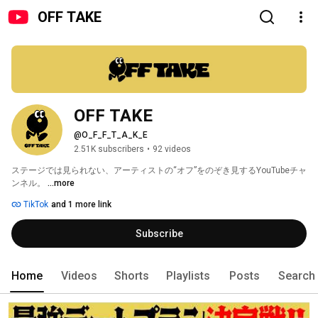
OFF TAKE
OFF TAKE
@O_F_F_T_A_K_E
2.51K subscribers
•
92 videos
ステージでは見られない、アーティストの“オフ”をのぞき見するYouTubeチャ
ンネル。 
...more
TikTok
and 1 more link
Subscribe
Home
Videos
Shorts
Playlists
Posts
Search