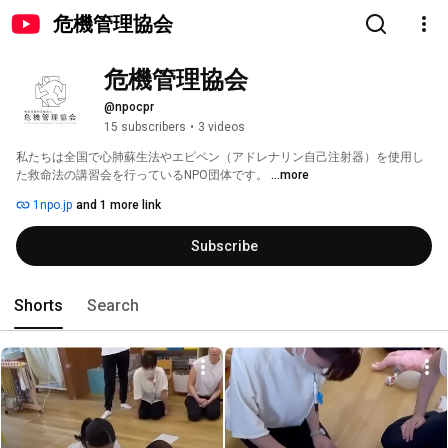
危機管理協会
危機管理協会
@npocpr
15 subscribers
•
3 videos
私たちは全国で心肺蘇生法やエピペン（アドレナリン自己注射器）を使用し
た救命法の講習会を行っているNPO団体です。 
...more
1npo.jp
and 1 more link
Subscribe
Shorts
Search