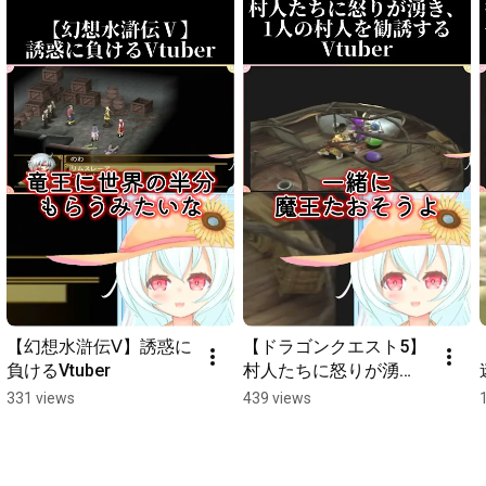
【卯紗美りりか 様】

#vtuber
#新人Vtuber
【幻想水滸伝Ⅴ】誘惑に
【ドラゴンクエスト5】
負けるVtuber
村人たちに怒りが湧
き、1人の村人を勧誘す
331 views
439 views
るVtuber