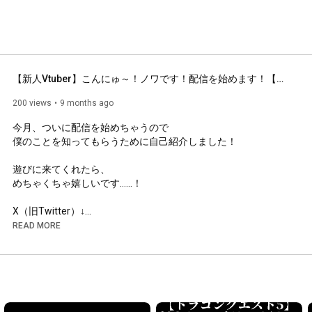
【新人Vtuber】こんにゅ～！ノワです！配信を始めます！【自己紹介】
200 views
9 months ago
今月、ついに配信を始めちゃうので

僕のことを知ってもらうために自己紹介しました！

遊びに来てくれたら、

めちゃくちゃ嬉しいです……！

X（旧Twitter）↓

【 
https://twitter.com/nowa_TS_vanille
 】

READ MORE
お借りしたBGM↓

【優日のすたるじっく 様】

ロゴ↓

【山田肉 様】
