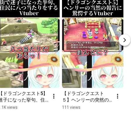
【ドラゴンクエスト5】
【ドラゴンクエスト
迷子になった挙句、住
５】ヘンリーの突然の
民に八つ当たりをする
報告に驚愕するVtuber
1.1K views
111 views
Vtuber