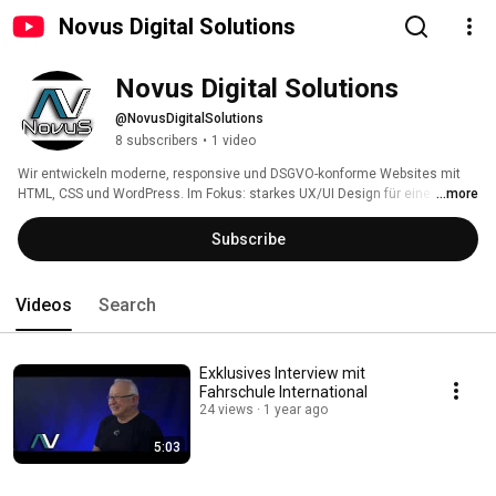
Novus Digital Solutions
Novus Digital Solutions
@NovusDigitalSolutions
8 subscribers
•
1 video
Wir entwickeln moderne, responsive und DSGVO-konforme Websites mit 
HTML, CSS und WordPress. Im Fokus: starkes UX/UI Design für eine 
...more
benutzerfreundliche Nutzererfahrung. Unsere Leistungen umfassen 
Webdesign, Logoerstellung, Farb- und Typografiekonzepte sowie SEO und 
Subscribe
SEA zur gezielten Steigerung Ihrer Sichtbarkeit. Mit Green Hosting setzen 
wir auf leistungsstarke und nachhaltige Lösungen. Von der ersten Idee bis 
zur fertigen Website – wir begleiten Sie ganzheitlich und 
Videos
Search
zukunftsorientiert. 
Exklusives Interview mit
Fahrschule International
24 views
1 year ago
5:03