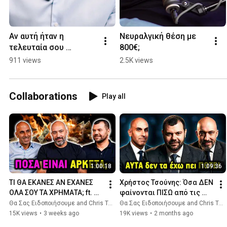
Αν αυτή ήταν η 
Νευραλγική θέση με 
τελευταία σου 
800€;
συνέντευξη!
911 views
2.5K views
Collaborations
Play all
1:00:18
1:09:36
ΤΙ ΘΑ ΕΚΑΝΕΣ ΑΝ ΕΧΑΝΕΣ 
Χρήστος Τσούνης: Όσα ΔΕΝ 
ΟΛΑ ΣΟΥ ΤΑ ΧΡΗΜΑΤΑ; ft. 
φαίνονται ΠΙΣΩ από τις 
Χρήστος Τσούνης | Θα Σας 
ΕΠΙΧΕΙΡΗΣΕΙΣ και τα 
Θα Σας Ειδοποιήσουμε and Chris Tsounis
Θα Σας Ειδοποιήσουμε and Chris Tsounis
Ειδοποιήσουμε 🔔
ΧΡΗΜΑΤΑ | Θα Σας 
15K views
•
3 weeks ago
19K views
•
2 months ago
Ειδοποιήσουμε 🔔