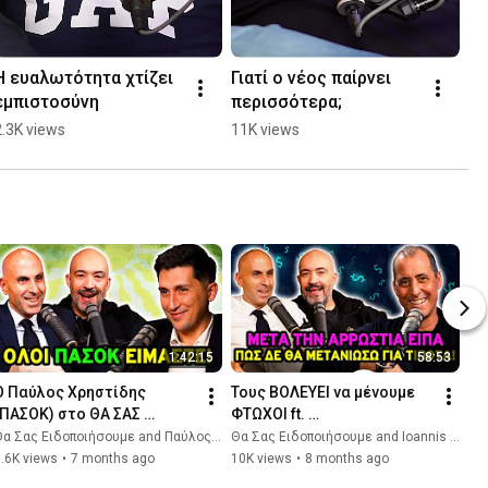
Η ευαλωτότητα χτίζει 
Γιατί ο νέος παίρνει 
εμπιστοσύνη
περισσότερα;
2.3K views
11K views
1:42:15
58:53
Ο Παύλος Χρηστίδης 
Τους ΒΟΛΕΥΕΙ να μένουμε 
(ΠΑΣΟΚ) στο ΘΑ ΣΑΣ 
ΦΤΩΧΟΙ ft. 
ΕΙΔΟΠΟΙΗΣΟΥΜΕ! 🔔
Γιάννης Κανταρτζής | Θα 
α Σας Ειδοποιήσουμε and Παύλος Χρηστίδης
Θα Σας Ειδοποιήσουμε and Ioannis Kantartzis
Σας Ειδοποιήσουμε 🔔
.6K views
•
7 months ago
10K views
•
8 months ago