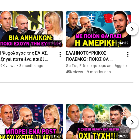
1:28:02
1:04:32
Η Ψυχολόγος της ΕΛ.ΑΣ. 
ΕΛΛΗΝΟΤΟΥΡΚΙΚΟΣ 
εξηγεί πότε ένα παιδί 
ΠΟΛΕΜΟΣ: ΠΟΙΟΣ ΘΑ 
μπορεί να γίνει επικίνδυνο 
ΝΙΚΗΣΕΙ; ft. Άγγελος 
49K views
•
3 months ago
Θα Σας Ειδοποιήσουμε and Aggelos Chorianopoulos | Future Warfare
ft. Δρ. Κωνσταντίνα 
Χωριανόπουλος | Θα Σας 
45K views
•
9 months ago
Κωστάκου
Ειδοποιήσουμε 🔔
51:23
1:06:55