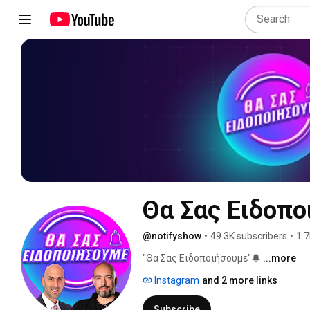
Θα Σας Ειδοπο
@notifyshow
•
49.3K subscribers
•
1.7
"Θα Σας Ειδοποιήσουμε"🔔 
...more
Instagram
and 2 more links
Subscribe