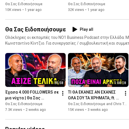
Θα Σας Ειδοποιήσουμε 🔔
Ειδοποιήσουμε 🔔
Θα Σας Ειδοποιήσουμε
Θα Σας Ειδοποιήσουμε
10K views
•
1 year ago
32K views
•
1 year ago
Θα Σας Ειδοποιήσουμε
Play all
Ολόκληρες οι εκπομπές του NO1 Business Podcast στην Ελλάδα. Με τους Σπύρο Ανδριανό και
Κωνσταντίνο Κίντζιο. Για συνεργασίες / συμβουλευτική και συμμετοχή στην εκπομπή στείλε
στο notifyshow@gmail.com
35:58
1:00:18
Έχασα 4.000 FOLLOWERS σε 
ΤΙ ΘΑ ΕΚΑΝΕΣ ΑΝ ΕΧΑΝΕΣ 
μια νύχτα | Θα Σας 
ΟΛΑ ΣΟΥ ΤΑ ΧΡΗΜΑΤΑ; ft. 
Ειδοποιήσουμε 🔔
Χρήστος Τσούνης | Θα Σας 
Θα Σας Ειδοποιήσουμε
Θα Σας Ειδοποιήσουμε and Chris Tsounis
Ειδοποιήσουμε 🔔
7.3K views
•
2 weeks ago
15K views
•
3 weeks ago