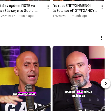
Τι δεν πρέπει ΠΟΤΕ να 
Γιατί oι ΕΠΙΤΥΧΗΜΕΝΟΙ 
ανεβάσεις στα Social 
άνθρωποι ΑΠΟΤΥΓΧΑΝΟΥΝ 
Media! ft. Σουζάνα 
στις σχέσεις ft Χρήστος 
.2K views
•
1 month ago
17K views
•
1 month ago
Κλημεντίδη | Θα Σας 
Παπανίκας | Θα Σας 
Ειδοποιήσουμε 🔔
Ειδοποιήσουμε