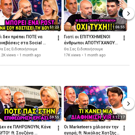
51:23
1:06:55
Τι δεν πρέπει ΠΟΤΕ να 
Γιατί oι ΕΠΙΤΥΧΗΜΕΝΟΙ 
ανεβάσεις στα Social 
άνθρωποι ΑΠΟΤΥΓΧΑΝΟΥΝ 
Media! ft. Σουζάνα 
στις σχέσεις ft Χρήστος 
Θα Σας Ειδοποιήσουμε
Θα Σας Ειδοποιήσουμε
Κλημεντίδη | Θα Σας 
Παπανίκας | Θα Σας 
.2K views
•
1 month ago
17K views
•
1 month ago
Ειδοποιήσουμε 🔔
Ειδοποιήσουμε
59:55
1:12:17
Δεν σε ΠΛΗΡΩΝΟΥΝ; Κάνε 
Οι Marketeers χάλασαν την 
ΑΥΤΟ!  ft. Σουζάνα 
αγορά; ft. Νικόλας Χατζής | 