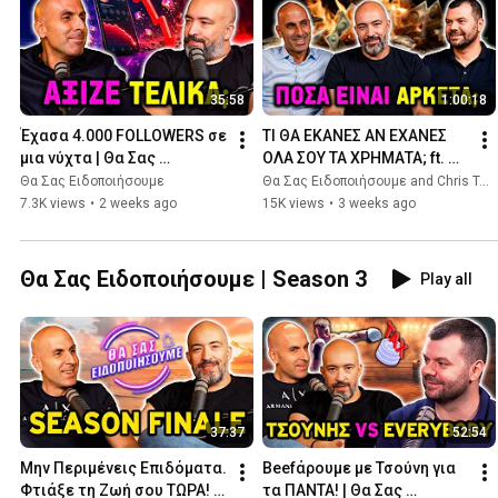
35:58
1:00:18
Έχασα 4.000 FOLLOWERS σε 
ΤΙ ΘΑ ΕΚΑΝΕΣ ΑΝ ΕΧΑΝΕΣ 
μια νύχτα | Θα Σας 
ΟΛΑ ΣΟΥ ΤΑ ΧΡΗΜΑΤΑ; ft. 
Ειδοποιήσουμε 🔔
Χρήστος Τσούνης | Θα Σας 
Θα Σας Ειδοποιήσουμε
Θα Σας Ειδοποιήσουμε and Chris Tsounis
Ειδοποιήσουμε 🔔
7.3K views
•
2 weeks ago
15K views
•
3 weeks ago
Θα Σας Ειδοποιήσουμε | Season 3
Play all
37:37
52:54
Μην Περιμένεις Επιδόματα. 
Beefάρουμε με Τσούνη για 
Φτιάξε τη Ζωή σου ΤΩΡΑ! | 
τα ΠΑΝΤΑ! | Θα Σας 