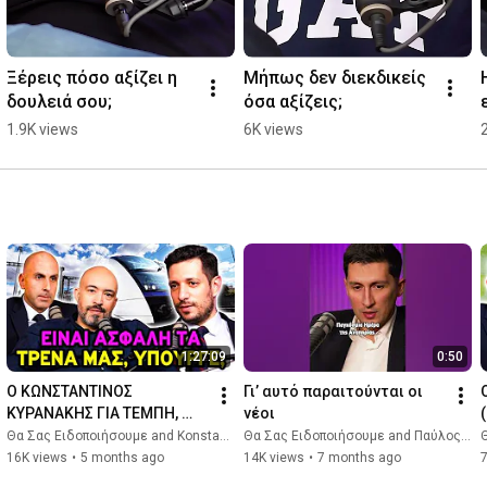
Ξέρεις πόσο αξίζει η 
Μήπως δεν διεκδικείς 
δουλειά σου;
όσα αξίζεις;
1.9K views
6K views
1:27:09
0:50
Ο ΚΩΝΣΤΑΝΤΙΝΟΣ 
Γι’ αυτό παραιτούνται οι 
ΚΥΡΑΝΑΚΗΣ ΓΙΑ ΤΕΜΠΗ, 
νέοι
ΣΙΔΗΡΟΔΡΟΜΟ ΚΑΙ ΤΑΞΙ | 
Θα Σας Ειδοποιήσουμε and Konstantinos Kyranakis
Θα Σας Ειδοποιήσουμε and Παύλος Χρηστίδης
Θ
Θα Σας Ειδοποιήσουμε 🔔
16K views
•
5 months ago
14K views
•
7 months ago
7