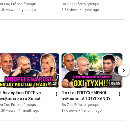
Κλημεντίδη | Θα Σας 
Θα Σας Ειδοποιήσουμε 🔔
Θα Σας Ειδοποιήσουμε
Θα Σας Ειδοποιήσουμε
Ειδοποιήσουμε 🔔
.3K views
•
1 year ago
6.8K views
•
1 year ago
51:23
1:06:55
Τι δεν πρέπει ΠΟΤΕ να 
Γιατί oι ΕΠΙΤΥΧΗΜΕΝΟΙ 
ανεβάσεις στα Social 
άνθρωποι ΑΠΟΤΥΓΧΑΝΟΥΝ 
Media! ft. Σουζάνα 
στις σχέσεις ft Χρήστος 
Θα Σας Ειδοποιήσουμε
Θα Σας Ειδοποιήσουμε
Κλημεντίδη | Θα Σας 
Παπανίκας | Θα Σας 
.2K views
•
1 month ago
17K views
•
1 month ago
Ειδοποιήσουμε 🔔
Ειδοποιήσουμε