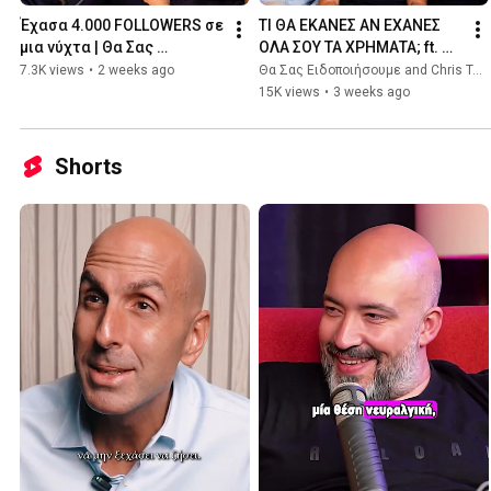
Έχασα 4.000 FOLLOWERS σε 
ΤΙ ΘΑ ΕΚΑΝΕΣ ΑΝ ΕΧΑΝΕΣ 
μια νύχτα | Θα Σας 
ΟΛΑ ΣΟΥ ΤΑ ΧΡΗΜΑΤΑ; ft. 
Ειδοποιήσουμε 🔔
Χρήστος Τσούνης | Θα Σας 
7.3K views
•
2 weeks ago
Θα Σας Ειδοποιήσουμε and Chris Tsounis
Ειδοποιήσουμε 🔔
15K views
•
3 weeks ago
Shorts