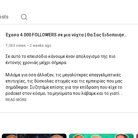
osts
Έχασα 4.000 FOLLOWERS σε μια νύχτα | Θα Σας Ειδοποιήσουμε 🔔
7,363 views
2 weeks ago
Σε αυτό το επεισόδιο κάνουμε έναν απολογισμό της πιο 
έντονης χρονιάς μέχρι σήμερα.

Μιλάμε για όσα άλλαξαν, τις μεγαλύτερες επαγγελματικές 
επιτυχίες, τις δύσκολες στιγμές και τις εμπειρίες που μας 
σημάδεψαν. Συζητάμε επίσης για την επίδραση που είχε το 
podcast στον κόσμο, τα μηνύματα που λάβαμε και το γιατί 
αποφασίσαμε εξαρχής να δημιουργήσουμε αυτή την εκπομπή.

READ MORE
Κοιτάμε πίσω στις καλύτερες και τις πιο αρνητικές στιγμές 
της χρονιάς, αλλά και μπροστά σε όσα αλλάζουν την επόμενη 
σεζόν.

Ένα επεισόδιο πιο προσωπικό, ειλικρινές και χωρίς φίλτρα, 