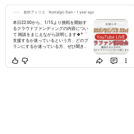
創作アトリエ Nostalgic Rain
•
1 year ago
本日
22:00
から、1/15より挑戦を開始す
るクラウドファンディングの内容につい
て 雑談をまじえながら説明します🍀*゜
支援するか迷っているという方、どのプ
ランにするか迷っている方、ぜひ聞きに
来てください✨