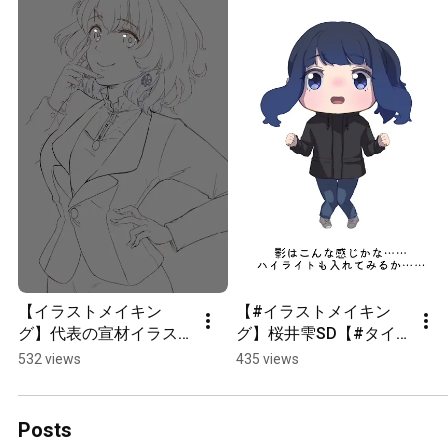
【イラストメイキン
【#イラストメイキン
グ】代表の宣材イラス
グ】桜井雫SD【#タイ
ト新調してみた｜CLIP 
ムラプス 】
532 views
435 views
STUDIO PAINT
Posts