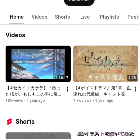
Home
Videos
Shorts
Live
Playlists
Post
Videos
16:17
4:28
【#セカイノカケラ】「散っ
【#ボイスドラマ】第1章「血
た桜が、もしもこの手に戻る
濡れの代償編」キャスト発表
なら。」【#PoM】
【#セカイノカケラ】
185 views
•
1 year ago
1.3K views
•
1 year ago
Shorts