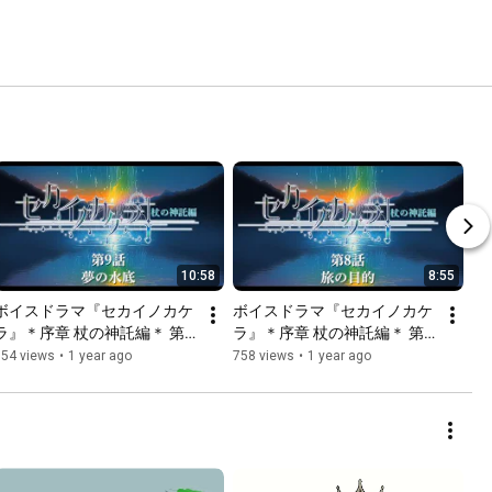
10:58
8:55
ボイスドラマ『セカイノカケ
ボイスドラマ『セカイノカケ
ラ』＊序章 杖の神託編＊ 第9
ラ』＊序章 杖の神託編＊ 第8
話「夢の水底」
話「旅の目的」
754 views
•
1 year ago
758 views
•
1 year ago