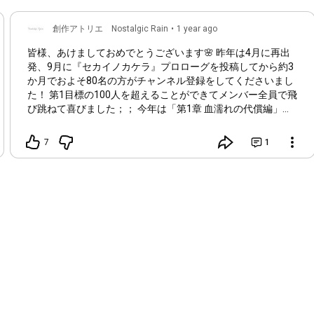
創作アトリエ Nostalgic Rain
•
1 year ago
皆様、あけましておめでとうございます🌸 昨年は4月に再出
発、9月に『セカイノカケラ』プロローグを投稿してから約3
か月でおよそ80名の方がチャンネル登録をしてくださいまし
た！ 第1目標の100人を超えることができてメンバー全員で飛
び跳ねて喜びました；； 今年は「第1章 血濡れの代償編」の
制作や配信、創作企画などを通して目指せ1000人！
Nostalgic Rainおよび『セカイノカケラ』の魅力をたくさんの
7
1
方に知っていただくために、 そして関わってくれたクリエイ
ター様、キャスト様、視聴者の皆様に 「Nostalgic Rainを応援
しててよかった～～～」と思っていただくために、 試行錯誤
しながら前に進んでいきたいと思いますので、何卒よろしく
お願いいたします！