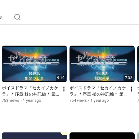
s
9:10
7:32
ボイスドラマ『セカイノカケ
ボイスドラマ『セカイノカケ
ラ』＊序章 杖の神託編＊ 最
ラ』＊序章 杖の神託編＊ 第
終話「出発のとき」
10話「根源の華」
753 views
•
1 year ago
754 views
•
1 year ago