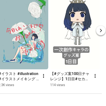
#イラスト #illustration 
【#グッズ案100日チャ
#イラストメイキング #
レンジ】1日目#セカイ
タイムラプス #一次創
ノカケラ #イラスト #イ
2.3K views
114 views
作 #セカイノカケラ #オ
ラストメイキング 
リキャラ #誕生日 
#illustration #描いてみ
#NostalgicRain #チャ
た #一次創作 #anime
ンネル登録お願いしま