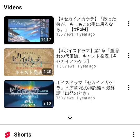
Videos
【#セカイノカケラ】「散った
桜が、もしもこの手に戻るな
ら。」【#PoM】
185 views
1 year ago
16:17
【#ボイスドラマ】第1章「血濡
れの代償編」キャスト発表【#
セカイノカケラ】
1.3K views
1 year ago
4:28
ボイスドラマ『セカイノカケ
ラ』＊序章 杖の神託編＊ 最終
話「出発のとき」
753 views
1 year ago
9:10
Shorts