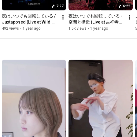
7:27
6:22
夜はいつでも回転している / 
夜はいつでも回転している - 
Juxtaposed (Live at Wild 
空間と構造 (Live at 吉祥寺
Side Tokyo 2024/10/28 / VJ 
Nepo 2024/12/08)
492 views
•
1 year ago
1.5K views
•
1 year ago
154)