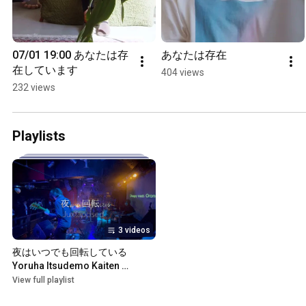
07/01 19:00 あなたは存
あなたは存在
在しています
404 views
232 views
Playlists
3 videos
夜はいつでも回転している 
Yoruha Itsudemo Kaiten 
Shiteiru
View full playlist