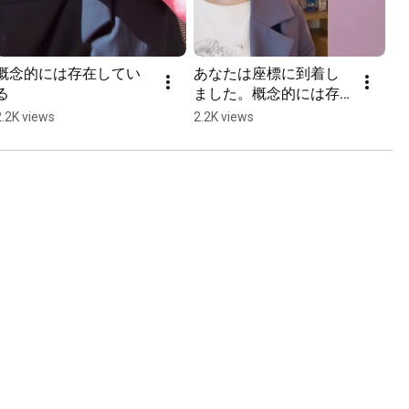
概念的には存在してい
あなたは座標に到着し
る
ました。概念的には存
在している
2.2K views
2.2K views