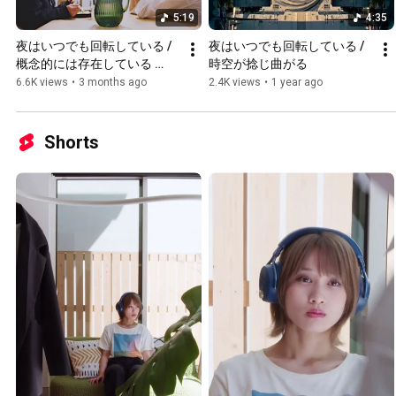
5:19
4:35
夜はいつでも回転している / 
夜はいつでも回転している / 
概念的には存在している 
時空が捻じ曲がる
(Music Video)
6.6K views
•
3 months ago
2.4K views
•
1 year ago
Shorts