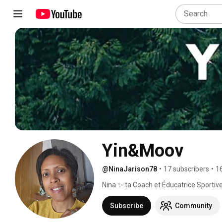
Yin&Moov 
@NinaJarison78
•
17 subscribers
•
1
Nina ✨️ ta Coach et Éducatrice Sportiv
Certifiée @yinmobility s'inspirant du 
Subscribe
Community