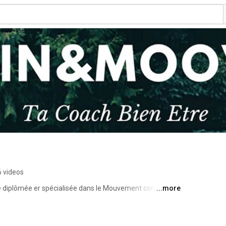
6 videos
e diplômée er spécialisée dans le Mouvement conscient.  
...more
taichi danse yoga Postural et mouvement animal 