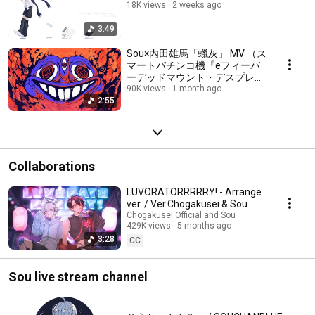
18K views
2 weeks ago
3:49
Sou×内田雄馬「蠟灰」 MV （ス
マートパチンコ機『eフィーバ
ーデッドマウント・デスプレイ
魂神9000』搭載曲）
90K views
1 month ago
2:55
Collaborations
LUVORATORRRRRY! - Arrange
ver. / Ver.Chogakusei & Sou
Chogakusei Official and Sou
429K views
5 months ago
3:28
CC
Sou live stream channel