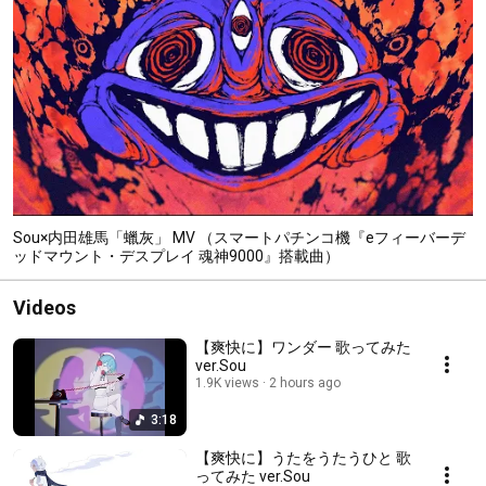
Sou×内田雄馬「蠟灰」 MV （スマートパチンコ機『eフィーバーデ
ッドマウント・デスプレイ 魂神9000』搭載曲）
Videos
【爽快に】ワンダー 歌ってみた
ver.Sou
1.9K views
2 hours ago
3:18
【爽快に】うたをうたうひと 歌
ってみた ver.Sou