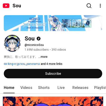
Sou
Sou
@niconicoSou
1.69M subscribers
•
393 videos
爽快に、歌ってみてます。 
...more
king-cr.jp/sou_panorama
and 4 more links
Subscribe
Home
Videos
Shorts
Live
Releases
Playlis