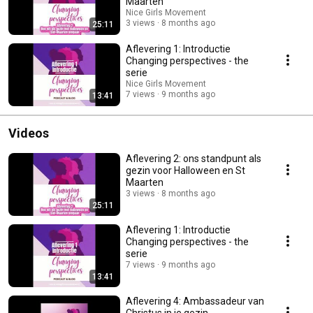
Maarten
Nice Girls Movement
3 views
8 months ago
25:11
Aflevering 1: Introductie
Changing perspectives - the
serie
Nice Girls Movement
7 views
9 months ago
13:41
Videos
Aflevering 2: ons standpunt als
gezin voor Halloween en St
Maarten
3 views
8 months ago
25:11
Aflevering 1: Introductie
Changing perspectives - the
serie
7 views
9 months ago
13:41
Aflevering 4: Ambassadeur van