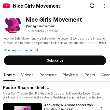
Nice Girls Movement
Nice Girls Movement
@nicegirlsmovement
3 subscribers
•
6 videos
At Nice Girls Movement, we believe in the power of words and the impact of 
stories. We're here to help women find their voices and share their stories 
...more
with the world. Our platform empowers women to share their experiences 
nicegirlsmovement.nl
and inspire others at the same time. 
Subscribe
Home
Videos
Podcasts
Playlists
Posts
Sear
Pastor Shairine deelt ...
Meer Dan Theorie: Een Praktische Gids voor Je Dagelijks Leven Deze
podcast is jouwe wekelijkse dosis Goddelijke wijsheid en praktische
spirituele coaching. Hier gaan we verder dan de oppervlakte. We pakken
Aflevering 4: Ambassadeur van
de vragen aan die er écht toe doen: Hoe bouw je een bloeiend bedrijf of
loopbaan op, terwijl je trouw blijft aan Bijbelse principes (Ondernemen op
Christus in je gezin