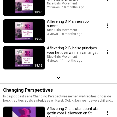
Gods manier!) Hoe leef je daadwerkelijk dat 'overvloedige leven' waar
Nice Girls Movement
Jezus over sprak? (Het gaat om meer dan alleen financiën.) Welke
20 views
10 months ago
keuzes maken het verschil tussen overleven en werkelijk gedijen? Hoe
18:43
navigeer je uitdagingen in relaties, gezin en werk met geloof als je
kompas? Elke aflevering is een gesprek van hart tot hart, gevuld met
Aflevering 3: Plannen voor
heldere Bijbelse inzichten, actionable tips en eerlijke gesprekken over de
succes
realiteit van geloof in de 21e eeuw.
Nice Girls Movement
3 views
10 months ago
19:30
Aflevering 2: Bijbelse principes
voor het overwinnen van angst
Nice Girls Movement
4 views
11 months ago
18:19
Changing Perspectives
In de podcast serie Changing Perspectives nemen we tradities onder de
loep; tradities zoals sinterklaas en Kerst. Ook kijken we hoe verschillende
landen en groeperingen verschillende tradities vormgeven. Kom tot
Aflevering 2: ons standpunt als
nieuwe perspectieven en misschien zelf je eigen tradities!
gezin voor Halloween en St