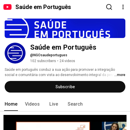
Saúde em Português
Saúde em Português
@NGOsaudeportugues
102 subscribers
•
24 videos
Saúde em português conduz a sua ação para promover a integração 
social e comunitária com vista ao desenvolvimento integral da pessoa 
...more
humana, respeitando e assegurando os seus direitos e liberdades 
fundamentais. 
Subscribe
Home
Videos
Live
Search