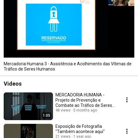
Mercadoria Humana 3 - Assistência e Acolhimento das Vítimas de
Tráfico de Seres Humanos
Videos
MERCADORIA HUMANA -
Projeto de Prevenção e
Combate ao Tráfico de Seres
Humanos
48 views
5 months ago
1:05
Exposição de Fotografia
"Também acontece aqui"
21 views
1 year ago