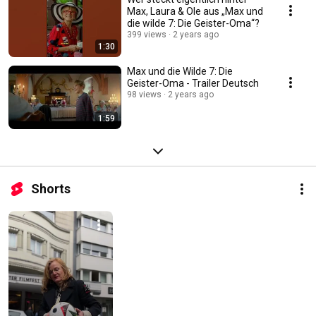
Max, Laura & Ole aus „Max und
die wilde 7: Die Geister-Oma“?
399 views
2 years ago
1:30
Max und die Wilde 7: Die
Geister-Oma - Trailer Deutsch
98 views
2 years ago
1:59
Shorts